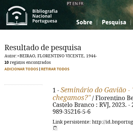
PT
EN
FR
Sobre
Pesquisa
Sobre a Bibliografia Nacional
Simples
Conhecimento, Informação...
Conhecimento, Informação...
Combinada
A
Resultado de pesquisa
Ciências sociais...
Ciências sociais...
Autor:=BEIRAO, FLORENTINO VICENTE, 1944-
Arte, desporto...
Arte, desporto...
10
registos encontrados
ADICIONAR TODOS
|
RETIRAR TODOS
Seminário do Gavião 
1 -
chegamos?"
/ Florentino Be
Castelo Branco : RVJ, 2023. - 2
989-35216-5-6
Link persistente: http://id.bnportu