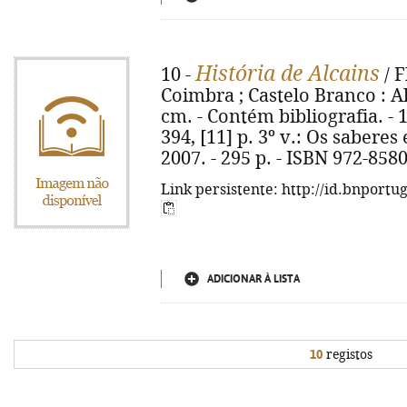
História de Alcains
10 -
/ F
Coimbra ; Castelo Branco : Alma
cm. - Contém bibliografia. - 1º 
394, [11] p. 3º v.: Os sabere
2007. - 295 p. - ISBN 972-858
Link persistente: http://id.bnportu
ADICIONAR À LISTA
10
registos