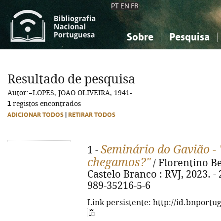
PT
EN
FR
Sobre
Pesquisa
Sobre a Bibliografia Nacional
Simples
Conhecimento, Informação...
Conhecimento, Informação...
Combinada
A
Resultado de pesquisa
Ciências sociais...
Ciências sociais...
Autor:=LOPES, JOAO OLIVEIRA, 1941-
Arte, desporto...
Arte, desporto...
1
registos encontrados
ADICIONAR TODOS
|
RETIRAR TODOS
Seminário do Gavião 
1 -
chegamos?"
/ Florentino Be
Castelo Branco : RVJ, 2023. - 2
989-35216-5-6
Link persistente: http://id.bnportu