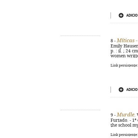
ADICIO
Míticas 
8 -
Emily Hauser 
p. : il. ; 24 
women written
Link persistente
ADICIO
Murdle
9 -
.
Furtado. - 1ª 
the school my
Link persistente