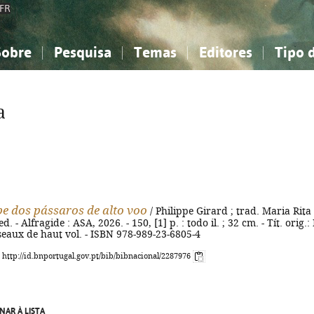
FR
Sobre
Pesquisa
Temas
Editores
Tipo 
obre a Bibliografia Nacional
imples
onhecimento, Informação...
onhecimento, Informação...
Combinada
A minha lista
Como utilizar
Filosofia, psicologia...
Filosofia, psicologia...
Perguntas frequente
a
iências sociais...
iências sociais...
Ciências exatas e naturais...
Ciências exatas e naturais...
rte, desporto...
rte, desporto...
Literatura, linguística...
Literatura, linguística...
pe dos pássaros de alto voo
/ Philippe Girard ; trad. Maria Rita
d. - Alfragide : ASA, 2026. - 150, [1] p. : todo il. ; 32 cm. - Tít. orig.:
seaux de haut vol. - ISBN 978-989-23-6805-4
: http://id.bnportugal.gov.pt/bib/bibnacional/2287976
NAR À LISTA