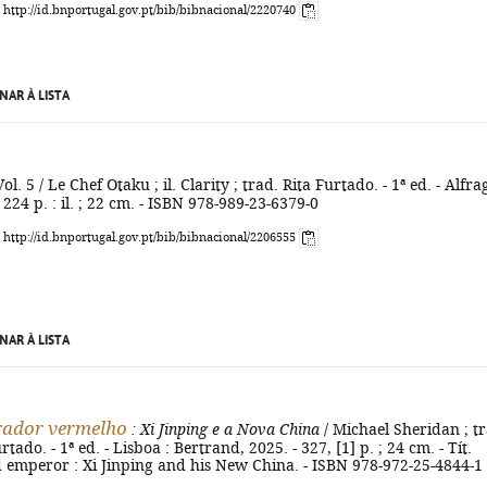
: http://id.bnportugal.gov.pt/bib/bibnacional/2220740
NAR À LISTA
Vol. 5 / Le Chef Otaku ; il. Clarity ; trad. Rita Furtado. - 1ª ed. - Alfra
 224 p. : il. ; 22 cm. - ISBN 978-989-23-6379-0
: http://id.bnportugal.gov.pt/bib/bibnacional/2206555
NAR À LISTA
rador vermelho
: Xi Jinping e a Nova China
/ Michael Sheridan ; tr
tado. - 1ª ed. - Lisboa : Bertrand, 2025. - 327, [1] p. ; 24 cm. - Tít.
d emperor : Xi Jinping and his New China. - ISBN 978-972-25-4844-1