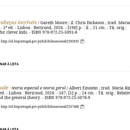
abeças incríveis
/ Gareth Moore ; il. Chris Dickason ; trad. Maria
 1ª ed. - Lisboa : Bertrand, 2026. - [198] p. : il. ; 21 cm. - Tít. orig.:
or clever kids. - ISBN 978-972-25-5091-8
: http://id.bnportugal.gov.pt/bib/bibnacional/2282832
NAR À LISTA
dade
: teoria especial e teoria geral
/ Albert Einstein ; trad. Maria Ri
ed. - Lisboa : Bertrand, 2026. - 167, [1] p. ; 24 cm. - Tít. orig.: Relativ
nd the general theory. - ISBN 978-972-25-5078-9
: http://id.bnportugal.gov.pt/bib/bibnacional/2257468
NAR À LISTA