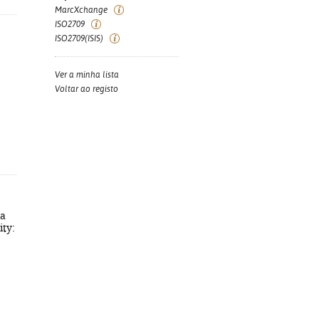
MarcXchange
ISO2709
ISO2709(ISIS)
Ver a minha lista
Voltar ao registo
ta
ity: