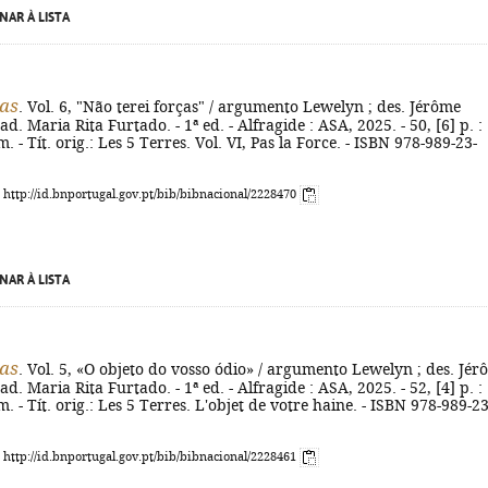
NAR À LISTA
ras
. Vol. 6, "Não terei forças" / argumento Lewelyn ; des. Jérôme
ad. Maria Rita Furtado. - 1ª ed. - Alfragide : ASA, 2025. - 50, [6] p. :
cm. - Tít. orig.: Les 5 Terres. Vol. VI, Pas la Force. - ISBN 978-989-23-
: http://id.bnportugal.gov.pt/bib/bibnacional/2228470
NAR À LISTA
ras
. Vol. 5, «O objeto do vosso ódio» / argumento Lewelyn ; des. Jé
ad. Maria Rita Furtado. - 1ª ed. - Alfragide : ASA, 2025. - 52, [4] p. :
cm. - Tít. orig.: Les 5 Terres. L'objet de votre haine. - ISBN 978-989-23
: http://id.bnportugal.gov.pt/bib/bibnacional/2228461