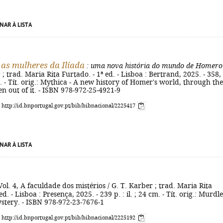
NAR À LISTA
- as mulheres da Ilíada
: uma nova história do mundo de Homero
; trad. Maria Rita Furtado. - 1ª ed. - Lisboa : Bertrand, 2025. - 358, 
cm. - Tít. orig.: Mythica - A new history of Homer's world, through the
 out of it. - ISBN 978-972-25-4921-9
: http://id.bnportugal.gov.pt/bib/bibnacional/2225417
NAR À LISTA
 Vol. 4, A faculdade dos mistérios / G. T. Karber ; trad. Maria Rita
ed. - Lisboa : Presença, 2025. - 239 p. : il. ; 24 cm. - Tít. orig.: Murdle
stery. - ISBN 978-972-23-7676-1
: http://id.bnportugal.gov.pt/bib/bibnacional/2225192