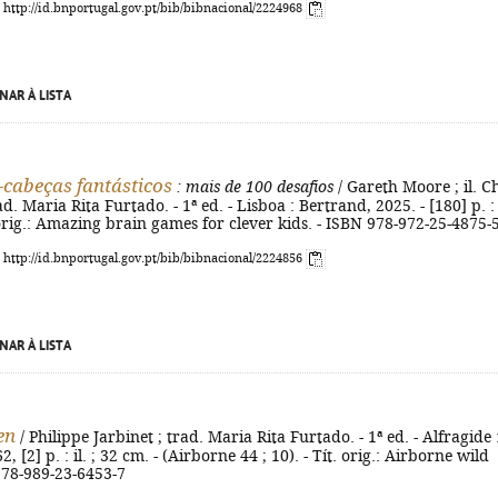
: http://id.bnportugal.gov.pt/bib/bibnacional/2224968
NAR À LISTA
cabeças fantásticos
: mais de 100 desafios
/ Gareth Moore ; il. C
d. Maria Rita Furtado. - 1ª ed. - Lisboa : Bertrand, 2025. - [180] p. : i
 orig.: Amazing brain games for clever kids. - ISBN 978-972-25-4875-
: http://id.bnportugal.gov.pt/bib/bibnacional/2224856
NAR À LISTA
en
/ Philippe Jarbinet ; trad. Maria Rita Furtado. - 1ª ed. - Alfragide 
2, [2] p. : il. ; 32 cm. - (Airborne 44 ; 10). - Tít. orig.: Airborne wild
978-989-23-6453-7