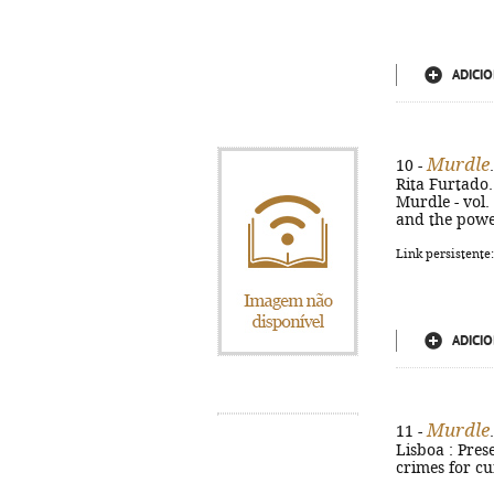
ADICIO
Murdle
10 -
Rita Furtado. -
Murdle - vol. 
and the powe
Link persistente
ADICIO
Murdle
11 -
Lisboa : Prese
crimes for cu