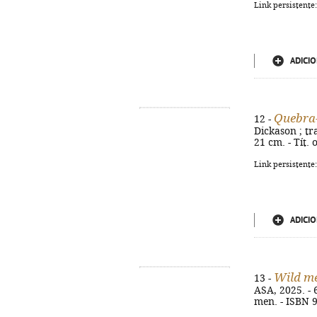
Link persistente
ADICIO
Quebra-
12 -
Dickason ; tra
21 cm. - Tít.
Link persistente
ADICIO
Wild m
13 -
ASA, 2025. - 6
men. - ISBN 