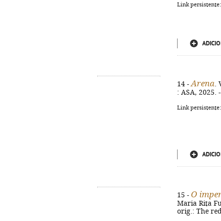
Link persistente
ADICIO
Arena
14 -
. 
: ASA, 2025. -
Link persistente
ADICIO
O impe
15 -
Maria Rita Fur
orig.: The re