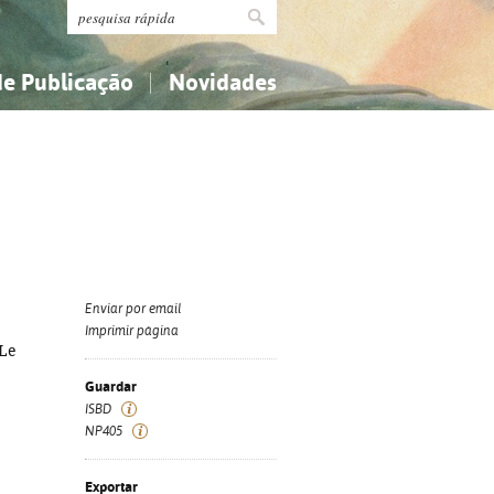
de Publicação
Novidades
s
Religião...
Religião...
Ciências aplicadas...
Ciências aplicadas...
História, geografia, biografias...
História, geografia, biografias...
Enviar por email
Imprimir página
 Le
Guardar
ISBD
NP405
Exportar