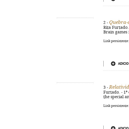
Quebra-c
2 -
Rita Furtado. -
Brain games f
Link persistente
ADICIO
Relativi
3 -
Furtado. - 1ª 
the special a
Link persistente
ADICIO