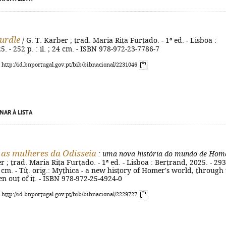
urdle
/ G. T. Karber ; trad. Maria Rita Furtado. - 1ª ed. - Lisboa :
. - 252 p. : il. ; 24 cm. - ISBN 978-972-23-7786-7
: http://id.bnportugal.gov.pt/bib/bibnacional/2231046
NAR À LISTA
- as mulheres da Odisseia
: uma nova história do mundo de Hom
r ; trad. Maria Rita Furtado. - 1ª ed. - Lisboa : Bertrand, 2025. - 293
 24 cm. - Tít. orig.: Mythica - a new history of Homer's world, through
 out of it. - ISBN 978-972-25-4924-0
: http://id.bnportugal.gov.pt/bib/bibnacional/2229727