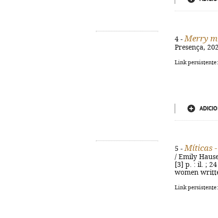
Merry m
4 -
Presença, 2025
Link persistente
ADICIO
Míticas 
5 -
/ Emily Hause
[3] p. : il. ;
women written
Link persistente