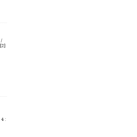
/
[2]
 4 :