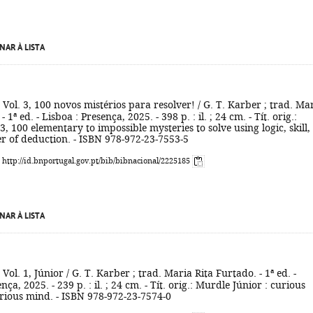
NAR À LISTA
. Vol. 3, 100 novos mistérios para resolver! / G. T. Karber ; trad. Ma
 1ª ed. - Lisboa : Presença, 2025. - 398 p. : il. ; 24 cm. - Tít. orig.:
3, 100 elementary to impossible mysteries to solve using logic, skill,
r of deduction. - ISBN 978-972-23-7553-5
: http://id.bnportugal.gov.pt/bib/bibnacional/2225185
NAR À LISTA
. Vol. 1, Júnior / G. T. Karber ; trad. Maria Rita Furtado. - 1ª ed. -
nça, 2025. - 239 p. : il. ; 24 cm. - Tít. orig.: Murdle Júnior : curious
rious mind. - ISBN 978-972-23-7574-0