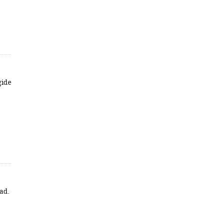
gide
ad.