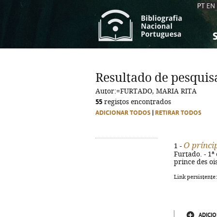
PT
EN
S
S
C
C
Resultado de pesquis
C
C
Autor:=FURTADO, MARIA RITA
A
A
55
registos encontrados
ADICIONAR TODOS
|
RETIRAR TODOS
O prínci
1 -
Furtado. - 1ª e
prince des oi
Link persistente
ADICIO