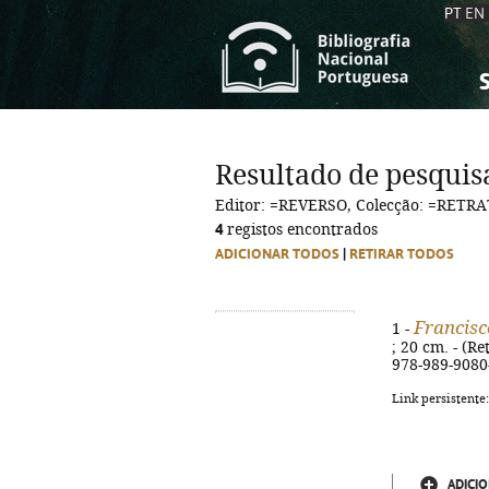
PT
EN
S
S
C
C
Resultado de pesquis
C
C
Editor: =REVERSO, Colecção: =RET
A
A
4
registos encontrados
ADICIONAR TODOS
|
RETIRAR TODOS
Francisc
1 -
; 20 cm. - (Re
978-989-9080
Link persistente
ADICIO