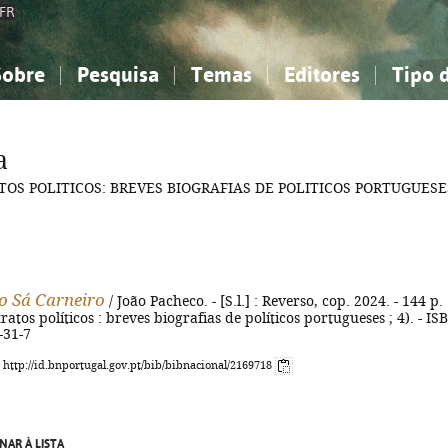
FR
Sobre
Pesquisa
Temas
Editores
Tipo 
obre a Bibliografia Nacional
imples
onhecimento, Informação...
onhecimento, Informação...
Combinada
A minha lista
Como utilizar
Filosofia, psicologia...
Filosofia, psicologia...
Perguntas frequente
a
iências sociais...
iências sociais...
Ciências exatas e naturais...
Ciências exatas e naturais...
RATOS POLITICOS: BREVES BIOGRAFIAS DE POLITICOS PORTUGUESE
rte, desporto...
rte, desporto...
Literatura, linguística...
Literatura, linguística...
o Sá Carneiro
/ João Pacheco. - [S.l.] : Reverso, cop. 2024. - 144 p. :
tratos políticos : breves biografias de políticos portugueses ; 4). - IS
-31-7
: http://id.bnportugal.gov.pt/bib/bibnacional/2169718
NAR À LISTA