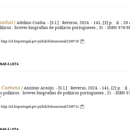
Cunhal
/ Adelino Cunha. - [S.l.] : Reverso, 2024. - 141, [3] p. : il. ; 20
líticos : breves biografias de políticos portugueses ; 3). - ISBN 978-9
: http://id.bnportugal.gov.pt/bib/bibnacional/2169716
NAR À LISTA
o Caetano
/ António Araújo. - [S.l.] : Reverso, 2024. - 141, [2] p. : il. 
s políticos : breves biografias de políticos portugueses ; 2). - ISBN 9
7
: http://id.bnportugal.gov.pt/bib/bibnacional/2169711
NAR À LISTA