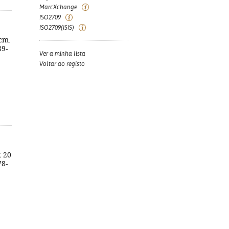
MarcXchange
ISO2709
ISO2709(ISIS)
 cm.
89-
Ver a minha lista
Voltar ao registo
; 20
78-