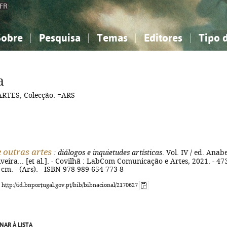
FR
Sobre
Pesquisa
Temas
Editores
Tipo 
obre a Bibliografia Nacional
imples
onhecimento, Informação...
onhecimento, Informação...
Combinada
A minha lista
Como utilizar
Filosofia, psicologia...
Filosofia, psicologia...
Perguntas frequente
a
iências sociais...
iências sociais...
Ciências exatas e naturais...
Ciências exatas e naturais...
TES, Colecção: =ARS
rte, desporto...
rte, desporto...
Literatura, linguística...
Literatura, linguística...
 outras artes
: diálogos e inquietudes artísticas
. Vol. IV / ed. Anab
veira... [et al.]. - Covilhã : LabCom Comunicação e Artes, 2021. - 47
 25 cm. - (Ars). - ISBN 978-989-654-773-8
: http://id.bnportugal.gov.pt/bib/bibnacional/2170627
NAR À LISTA