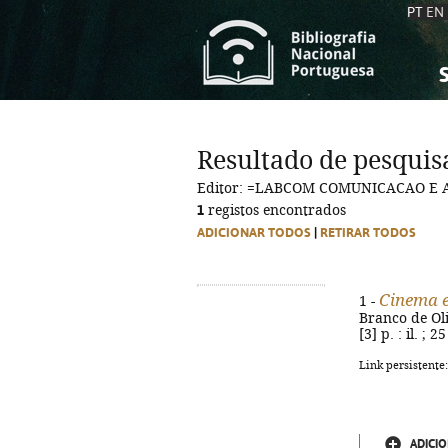
PT
EN
S
S
C
C
Resultado de pesquis
C
C
Editor: =LABCOM COMUNICACAO E AR
A
A
1
registos encontrados
ADICIONAR TODOS
|
RETIRAR TODOS
Cinema e
1 -
Branco de Oli
[3] p. : il. ;
Link persistente
ADICIO