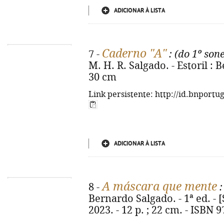
ADICIONAR À LISTA
Caderno "A"
7 -
: (do 1º son
M. H. R. Salgado. - Estoril : 
30 cm
Link persistente: http://id.bnportu
ADICIONAR À LISTA
A máscara que mente
8 -
:
Bernardo Salgado. - 1ª ed. - [
2023. - 12 p. ; 22 cm. - ISBN 