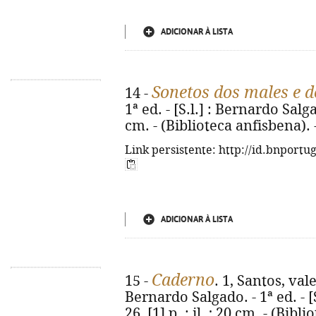
ADICIONAR À LISTA
Sonetos dos males e d
14 -
1ª ed. - [S.l.] : Bernardo Salgad
cm. - (Biblioteca anfisbena).
Link persistente: http://id.bnportu
ADICIONAR À LISTA
Caderno
15 -
. 1, Santos, va
Bernardo Salgado. - 1ª ed. - [
26, [1] p. : il. ; 20 cm. - (Bib