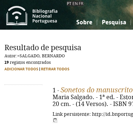
PT
EN
FR
Sobre
Pesquisa
Sobre a Bibliografia Nacional
Simples
Conhecimento, Informação...
Conhecimento, Informação...
Combinada
A
Resultado de pesquisa
Ciências sociais...
Ciências sociais...
Autor:=SALGADO, BERNARDO
Arte, desporto...
Arte, desporto...
19
registos encontrados
ADICIONAR TODOS
|
RETIRAR TODOS
Sonetos do manuscrito 
1 -
Maria Salgado. - 1ª ed. - Estori
20 cm. - (14 Versos). - ISBN 
Link persistente: http://id.bnportu