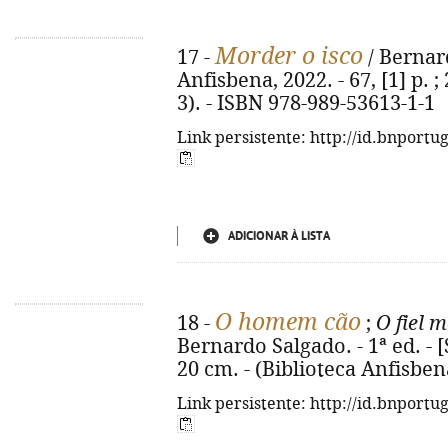
Morder o isco
17 -
/ Bernardo
Anfisbena, 2022. - 67, [1] p. ;
3). - ISBN 978-989-53613-1-1
Link persistente: http://id.bnportu
ADICIONAR À LISTA
O homem cão
18 -
;
O fiel 
Bernardo Salgado. - 1ª ed. - [S
20 cm. - (Biblioteca Anfisben
Link persistente: http://id.bnportu