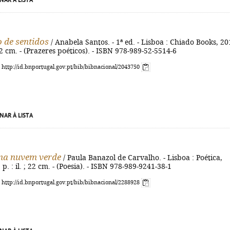
NAR À LISTA
 de sentidos
/ Anabela Santos. - 1ª ed. - Lisboa : Chiado Books, 20
 22 cm. - (Prazeres poéticos). - ISBN 978-989-52-5514-6
: http://id.bnportugal.gov.pt/bib/bibnacional/2043750
NAR À LISTA
a nuvem verde
/ Paula Banazol de Carvalho. - Lisboa : Poética,
] p. : il. ; 22 cm. - (Poesia). - ISBN 978-989-9241-38-1
: http://id.bnportugal.gov.pt/bib/bibnacional/2288928