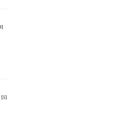
3]
 [5]