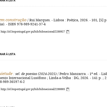
NAR À LISTA
em construção
/ Rui Marques. - Lisboa : Poética, 2026. - 101, [5] p.
sia). - ISBN 978-989-9241-37-4
: http://id.bnportugal.gov.pt/bib/bibnacional/2288927
NAR À LISTA
uietude
: sel. de poesias (2024-2025)
/ Pedro Manzarra. - 1ª ed. - Li
ento Internacional Lusófono ; Linda-a-Velha : DG, 2026. - 141 p. ; 2
78-989-36597-6-2
: http://id.bnportugal.gov.pt/bib/bibnacional/2288885