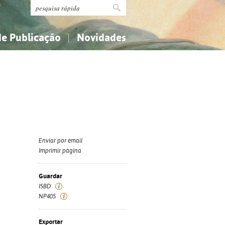
de Publicação
Novidades
s
Religião...
Religião...
Ciências aplicadas...
Ciências aplicadas...
História, geografia, biografias...
História, geografia, biografias...
Enviar por email
Imprimir página
Guardar
ISBD
NP405
Exportar