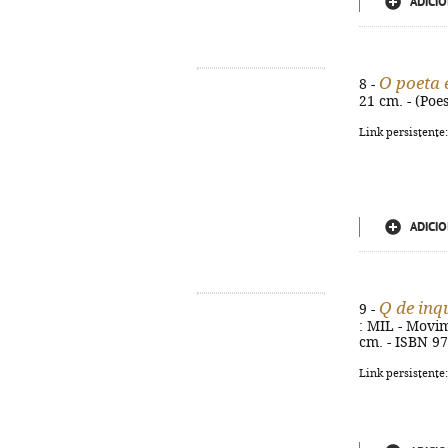
ADICIO
O poeta 
8 -
21 cm. - (Poe
Link persistente
ADICIO
Q de inq
9 -
: MIL - Movim
cm. - ISBN 9
Link persistente