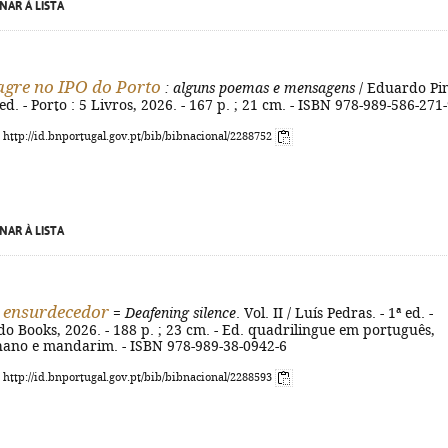
NAR À LISTA
gre no IPO do Porto
: alguns poemas e mensagens
/ Eduardo Pi
 ed. - Porto : 5 Livros, 2026. - 167 p. ; 21 cm. - ISBN 978-989-586-271
: http://id.bnportugal.gov.pt/bib/bibnacional/2288752
NAR À LISTA
o ensurdecedor
=
Deafening silence
. Vol. II / Luís Pedras. - 1ª ed. -
do Books, 2026. - 188 p. ; 23 cm. - Ed. quadrilingue em português,
lhano e mandarim. - ISBN 978-989-38-0942-6
: http://id.bnportugal.gov.pt/bib/bibnacional/2288593