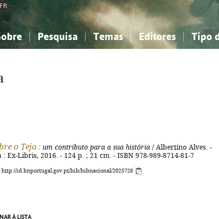
FR
Sobre
Pesquisa
Temas
Editores
Tipo 
obre a Bibliografia Nacional
imples
onhecimento, Informação...
onhecimento, Informação...
Combinada
A minha lista
Como utilizar
Filosofia, psicologia...
Filosofia, psicologia...
Perguntas frequente
a
iências sociais...
iências sociais...
Ciências exatas e naturais...
Ciências exatas e naturais...
rte, desporto...
rte, desporto...
Literatura, linguística...
Literatura, linguística...
bre o Tejo
: um contributo para a sua história
/ Albertino Alves. -
a : Ex-Libris, 2016. - 124 p. ; 21 cm. - ISBN 978-989-8714-81-7
: http://id.bnportugal.gov.pt/bib/bibnacional/2025728
NAR À LISTA