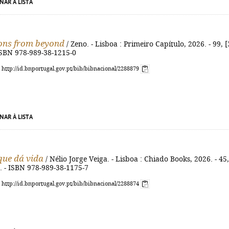
NAR À LISTA
ions from beyond
/ Zeno. - Lisboa : Primeiro Capítulo, 2026. - 99, [
 ISBN 978-989-38-1215-0
: http://id.bnportugal.gov.pt/bib/bibnacional/2288879
NAR À LISTA
que dá vida
/ Nélio Jorge Veiga. - Lisboa : Chiado Books, 2026. - 45,
cm. - ISBN 978-989-38-1175-7
: http://id.bnportugal.gov.pt/bib/bibnacional/2288874