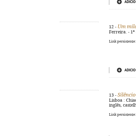
ADICIO
Um mila
12 -
Ferreira. - 1ª
Link persistente
ADICIO
Silênci
13 -
Lisboa : Chia
inglês, caste
Link persistente