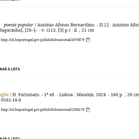
: poesia popular
/ António Afonso Bernardino. - [S.l.] : António Afo
gacinha], [20--]-. - v. (113, [3] p.) : il. ; 21 cm
: http://id.bnportugal.gov.pt/bib/bibnacional/1970879
NAR À LISTA
ogia
/ H. Fortunato. - 1ª ed. - Lisboa : Miosótis, 2024. - 160 p. ; 20 cm
-9161-16-0
: http://id.bnportugal.gov.pt/bib/bibnacional/2200179