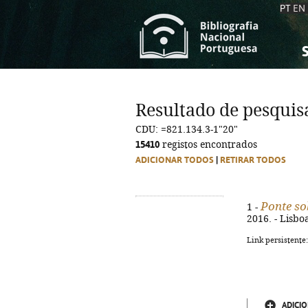
PT
EN
S
S
C
C
Resultado de pesquis
C
C
CDU: =821.134.3-1"20"
A
A
15410
registos encontrados
ADICIONAR TODOS
|
RETIRAR TODOS
Ponte so
1 -
2016. - Lisbo
Link persistente
ADICIO