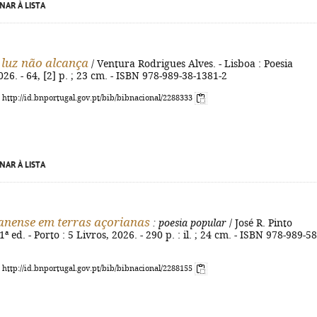
NAR À LISTA
 luz não alcança
/ Ventura Rodrigues Alves. - Lisboa : Poesia
026. - 64, [2] p. ; 23 cm. - ISBN 978-989-38-1381-2
: http://id.bnportugal.gov.pt/bib/bibnacional/2288333
NAR À LISTA
nense em terras açorianas
: poesia popular
/ José R. Pinto
ª ed. - Porto : 5 Livros, 2026. - 290 p. : il. ; 24 cm. - ISBN 978-989-58
: http://id.bnportugal.gov.pt/bib/bibnacional/2288155