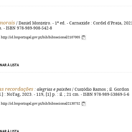
morais
/ Daniel Monteiro. - 1ª ed. - Carnaxide : Cordel d'Prata, 2021
m. - ISBN 978-989-908-542-8
: http://id.bnportugal.gov.pt/bib/bibnacional/2107005
NAR À LISTA
as recordações
: alegrias e paixões
/ Custódio Ramos ; il. Gordon
l.] : NoTag, 2023. - 119, [1] p. : il. ; 21 cm. - ISBN 978-989-53869-5-6
: http://id.bnportugal.gov.pt/bib/bibnacional/2130752
NAR À LISTA