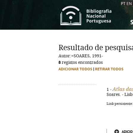
PT
EN
S
S
C
C
Resultado de pesquis
C
C
Autor:=SOARES, 1991-
A
A
8
registos encontrados
ADICIONAR TODOS
|
RETIRAR TODOS
Atlas da
1 -
Soares. - Lisb
Link persistente
ADICIO