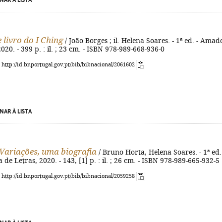
NAR À LISTA
 livro do I Ching
/ João Borges ; il. Helena Soares. - 1ª ed. - Amad
2020. - 399 p. : il. ; 23 cm. - ISBN 978-989-668-936-0
: http://id.bnportugal.gov.pt/bib/bibnacional/2061602
NAR À LISTA
Variações, uma biografia
/ Bruno Horta, Helena Soares. - 1ª ed.
de Letras, 2020. - 143, [1] p. : il. ; 26 cm. - ISBN 978-989-665-932-5
: http://id.bnportugal.gov.pt/bib/bibnacional/2059258