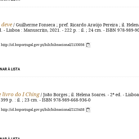
, deve
/ Guilherme Fonseca ; pref. Ricardo Araújo Pereira ; il. Helen
d. - Lisboa : Manuscrito, 2021. - 222 p. : il. ; 24 cm. - ISBN 978-989-9
: http://id.bnportugal.gov.pt/bib/bibnacional/2133056
NAR À LISTA
 livro do I Ching
/ João Borges ; il. Helena Soares. - 2ª ed. - Lisboa
 399 p. : il. ; 23 cm. - ISBN 978-989-668-936-0
: http://id.bnportugal.gov.pt/bib/bibnacional/2125458