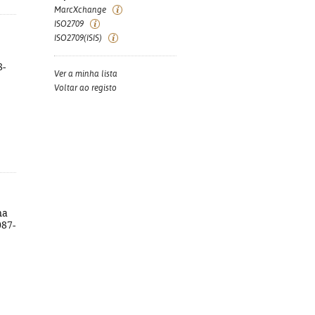
MarcXchange
ISO2709
ISO2709(ISIS)
8-
Ver a minha lista
Voltar ao registo
na
087-