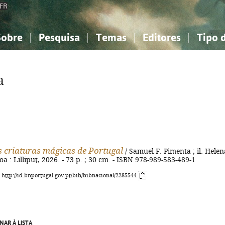
FR
Sobre
Pesquisa
Temas
Editores
Tipo 
obre a Bibliografia Nacional
imples
onhecimento, Informação...
onhecimento, Informação...
Combinada
A minha lista
Como utilizar
Filosofia, psicologia...
Filosofia, psicologia...
Perguntas frequente
a
iências sociais...
iências sociais...
Ciências exatas e naturais...
Ciências exatas e naturais...
rte, desporto...
rte, desporto...
Literatura, linguística...
Literatura, linguística...
s criaturas mágicas de Portugal
/ Samuel F. Pimenta ; il. Helen
oa : Lilliput, 2026. - 73 p. ; 30 cm. - ISBN 978-989-583-489-1
: http://id.bnportugal.gov.pt/bib/bibnacional/2285544
NAR À LISTA