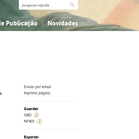
de Publicação
Novidades
s
Religião...
Religião...
Ciências aplicadas...
Ciências aplicadas...
História, geografia, biografias...
História, geografia, biografias...
Enviar por email
a
Imprimir página
Guardar
ISBD
NP405
Exportar