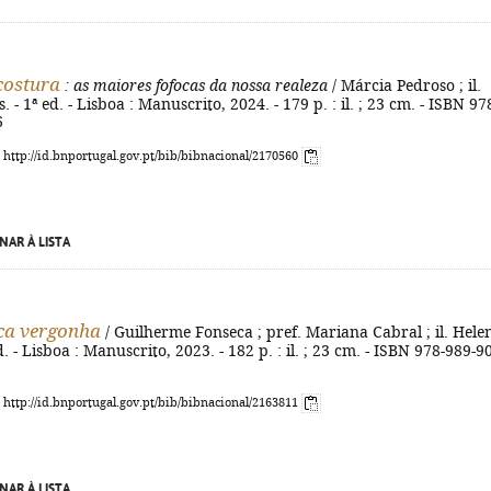
costura
: as maiores fofocas da nossa realeza
/ Márcia Pedroso ; il.
 - 1ª ed. - Lisboa : Manuscrito, 2024. - 179 p. : il. ; 23 cm. - ISBN 97
6
: http://id.bnportugal.gov.pt/bib/bibnacional/2170560
NAR À LISTA
ca vergonha
/ Guilherme Fonseca ; pref. Mariana Cabral ; il. Hele
d. - Lisboa : Manuscrito, 2023. - 182 p. : il. ; 23 cm. - ISBN 978-989-9
: http://id.bnportugal.gov.pt/bib/bibnacional/2163811
NAR À LISTA