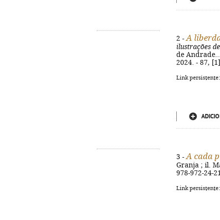
A liberd
2 -
ilustrações d
de Andrade... 
2024. - 87, [1
Link persistente
ADICIO
A cada p
3 -
Granja ; il. M
978-972-24-2
Link persistente