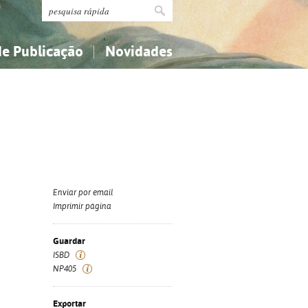
de Publicação
Novidades
s
Religião...
Religião...
Ciências aplicadas...
Ciências aplicadas...
História, geografia, biografias...
História, geografia, biografias...
Enviar por email
Imprimir página
Guardar
ISBD
NP405
Exportar