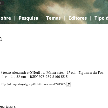
FR
Sobre
Pesquisa
Temas
Editores
Tipo 
obre a Bibliografia Nacional
imples
onhecimento, Informação...
onhecimento, Informação...
Combinada
A minha lista
Como utilizar
Filosofia, psicologia...
Filosofia, psicologia...
Perguntas frequente
a
iências sociais...
iências sociais...
Ciências exatas e naturais...
Ciências exatas e naturais...
rte, desporto...
rte, desporto...
Literatura, linguística...
Literatura, linguística...
/ texto Alexandre O'Neill ; il. Mantraste. - 1ª ed. - Figueira da Foz :
 1 v. : il. ; 32 cm. - ISBN 978-989-8166-55-5
: http://id.bnportugal.gov.pt/bib/bibnacional/2206655
NAR À LISTA