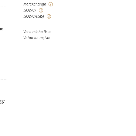
MarcXchange
ISO2709
ISO2709(ISIS)
io
Ver a minha lista
Voltar ao registo
SBN