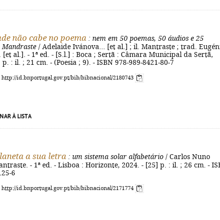
ade não cabe no poema
: nem em 50 poemas, 50 áudios e 25
e Mandraste
/ Adelaide Ivánova... [et al.] ; il. Mantraste ; trad. Eugén
[et al.]. - 1ª ed. - [S.l.] : Boca ; Sertã : Câmara Municipal da Sertã,
] p. : il. ; 21 cm. - (Poesia ; 9). - ISBN 978-989-8421-80-7
: http://id.bnportugal.gov.pt/bib/bibnacional/2180743
NAR À LISTA
laneta a sua letra
: um sistema solar alfabetário
/ Carlos Nuno
antraste. - 1ª ed. - Lisboa : Horizonte, 2024. - [25] p. : il. ; 26 cm. - I
125-6
: http://id.bnportugal.gov.pt/bib/bibnacional/2171774