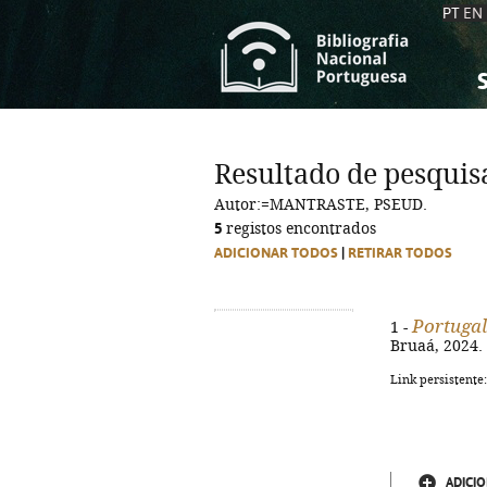
PT
EN
S
S
C
C
Resultado de pesquis
C
C
Autor:=MANTRASTE, PSEUD.
A
A
5
registos encontrados
ADICIONAR TODOS
|
RETIRAR TODOS
Portugal
1 -
Bruaá, 2024. -
Link persistente
ADICIO