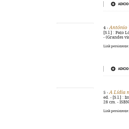
ADICIO
António 
4 -
[S.l.] : Pato 
- (Grandes vi
Link persistente
ADICIO
A Lídia 
5 -
ed. - [S.l.] :
28 cm. - ISB
Link persistente