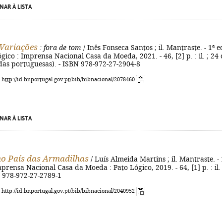
NAR À LISTA
Variações
: fora de tom
/ Inês Fonseca Santos ; il. Mantraste. - 1ª ed
Lógico : Imprensa Nacional Casa da Moeda, 2021. - 46, [2] p. : il. ; 24
das portuguesas). - ISBN 978-972-27-2904-8
: http://id.bnportugal.gov.pt/bib/bibnacional/2078460
NAR À LISTA
no País das Armadilhas
/ Luís Almeida Martins ; il. Mantraste. - 
 Imprensa Nacional Casa da Moeda : Pato Lógico, 2019. - 64, [1] p. : il. 
N 978-972-27-2789-1
: http://id.bnportugal.gov.pt/bib/bibnacional/2040952