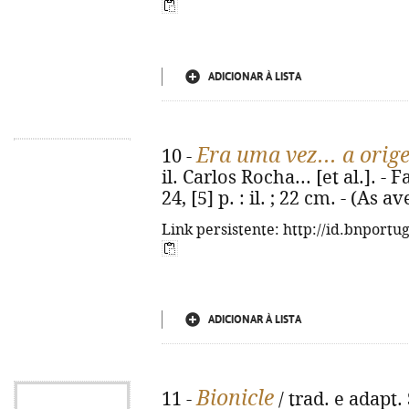
ADICIONAR À LISTA
Era uma vez... a orig
10 -
il. Carlos Rocha... [et al.]. -
24, [5] p. : il. ; 22 cm. - (As
Link persistente: http://id.bnportu
ADICIONAR À LISTA
Bionicle
11 -
/ trad. e adapt. 