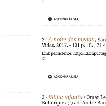
ADICIONAR À LISTA
A noite dos medos
2 -
/ Sant
Vidas, 2017. - 101 p. : il. ; 21
Link persistente: http://id.bnportu
ADICIONAR À LISTA
Bíblia infantil
3 -
/ Ómar Leó
Bohórquez ; trad. André Barre