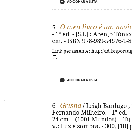
ADICIONAR À LISTA
O meu livro é um navi
5 -
- 1ª ed. - [S.l.] : Acento Tónico
cm. - ISBN 978-989-54576-1-8
Link persistente: http://id.bnportu
ADICIONAR À LISTA
Grisha
6 -
/ Leigh Bardugo ; 
Fernando Milheiro. - 1ª ed. - Al
24 cm. - (1001 Mundos). - Tít
v.: Luz e sombra. - 300, [10]