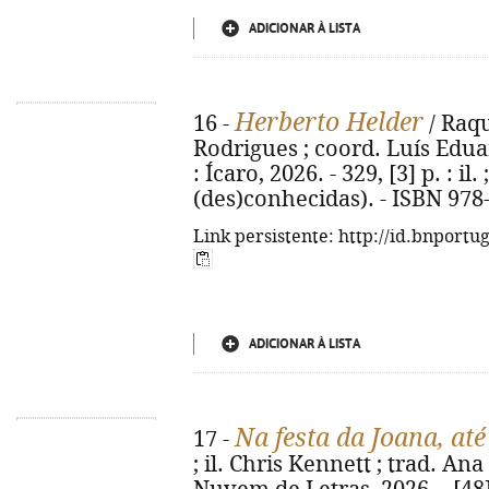
ADICIONAR À LISTA
Herberto Helder
16 -
/ Raqu
Rodrigues ; coord. Luís Eduar
: Ícaro, 2026. - 329, [3] p. : il.
(des)conhecidas). - ISBN 978
Link persistente: http://id.bnportu
ADICIONAR À LISTA
Na festa da Joana, at
17 -
; il. Chris Kennett ; trad. Ana