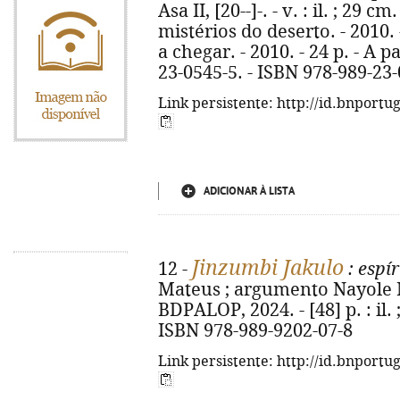
Asa II, [20--]-. - v. : il. ; 29 cm
mistérios do deserto. - 2010. 
a chegar. - 2010. - 24 p. - A p
23-0545-5. - ISBN 978-989-23
Link persistente: http://id.bnportu
ADICIONAR À LISTA
Jinzumbi Jakulo
12 -
: espír
Mateus ; argumento Nayole Mat
BDPALOP, 2024. - [48] p. : il.
ISBN 978-989-9202-07-8
Link persistente: http://id.bnportu