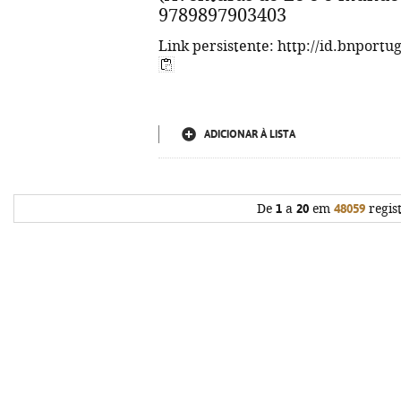
9789897903403
Link persistente: http://id.bnportu
ADICIONAR À LISTA
De
1
a
20
em
48059
regis