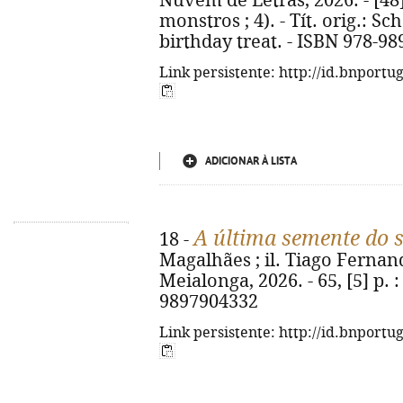
Nuvem de Letras, 2026. - [48] p
monstros ; 4). - Tít. orig.: S
birthday treat. - ISBN 978-98
Link persistente: http://id.bnportu
ADICIONAR À LISTA
A última semente do 
18 -
Magalhães ; il. Tiago Fernand
Meialonga, 2026. - 65, [5] p. : 
9897904332
Link persistente: http://id.bnportu