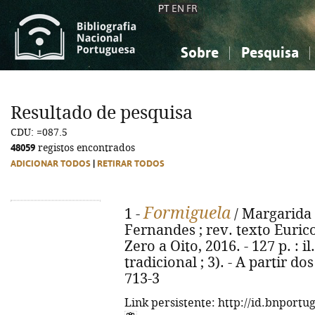
PT
EN
FR
Sobre
Pesquisa
Sobre a Bibliografia Nacional
Simples
Conhecimento, Informação...
Conhecimento, Informação...
Combinada
A
Resultado de pesquisa
Ciências sociais...
Ciências sociais...
CDU: =087.5
Arte, desporto...
Arte, desporto...
48059
registos encontrados
ADICIONAR TODOS
|
RETIRAR TODOS
Formiguela
1 -
/ Margarida F
Fernandes ; rev. texto Eurico
Zero a Oito, 2016. - 127 p. : i
tradicional ; 3). - A partir d
713-3
Link persistente: http://id.bnportu