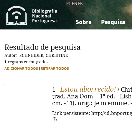
PT
EN
FR
Sobre
Pesquisa
Sobre a Bibliografia Nacional
Simples
Conhecimento, Informação...
Conhecimento, Informação...
Combinada
A
Resultado de pesquisa
Ciências sociais...
Ciências sociais...
Autor:=SCHNEIDER, CHRISTINE
Arte, desporto...
Arte, desporto...
1
registos encontrados
ADICIONAR TODOS
|
RETIRAR TODOS
Estou aborrecido!
1 -
/ Chr
trad. Ana Oom. - 1ª ed. - Lisboa
cm. - Tít. orig.: Je m'ennuie.
Link persistente: http://id.bnportu