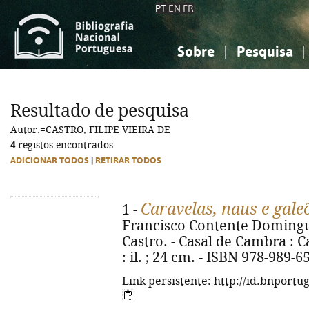
PT
EN
FR
Sobre
Pesquisa
Sobre a Bibliografia Nacional
Simples
Conhecimento, Informação...
Conhecimento, Informação...
Combinada
A
Resultado de pesquisa
Ciências sociais...
Ciências sociais...
Autor:=CASTRO, FILIPE VIEIRA DE
Arte, desporto...
Arte, desporto...
4
registos encontrados
ADICIONAR TODOS
|
RETIRAR TODOS
Caravelas, naus e gale
1 -
Francisco Contente Domingues
Castro. - Casal de Cambra : Ca
: il. ; 24 cm. - ISBN 978-989-6
Link persistente: http://id.bnportu