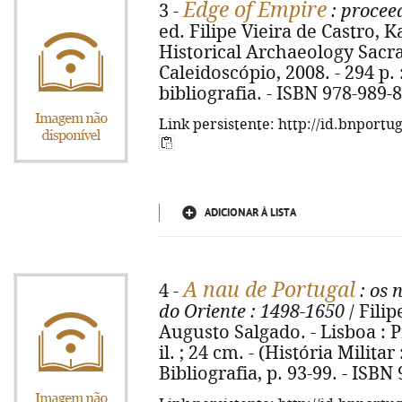
Edge of Empire
3 -
: procee
ed. Filipe Vieira de Castro, Ka
Historical Archaeology Sacr
Caleidoscópio, 2008. - 294 p. 
bibliografia. - ISBN 978-989-
Link persistente: http://id.bnportu
ADICIONAR À LISTA
A nau de Portugal
4 -
: os 
do Oriente
: 1498-1650
/ Filip
Augusto Salgado. - Lisboa : Pre
il. ; 24 cm. - (História Milita
Bibliografia, p. 93-99. - ISBN