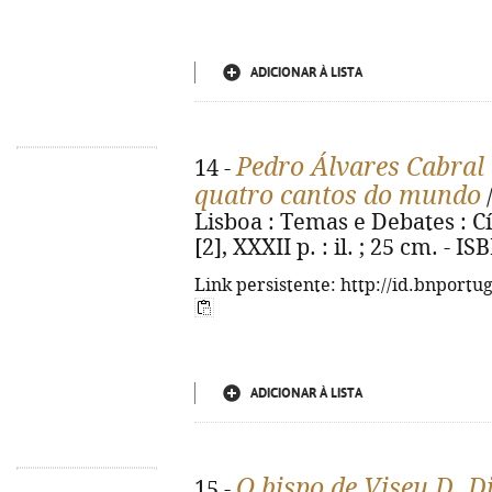
ADICIONAR À LISTA
Pedro Álvares Cabral 
14 -
quatro cantos do mundo
/
Lisboa : Temas e Debates : Cí
[2], XXXII p. : il. ; 25 cm. - 
Link persistente: http://id.bnportu
ADICIONAR À LISTA
O bispo de Viseu D. D
15 -