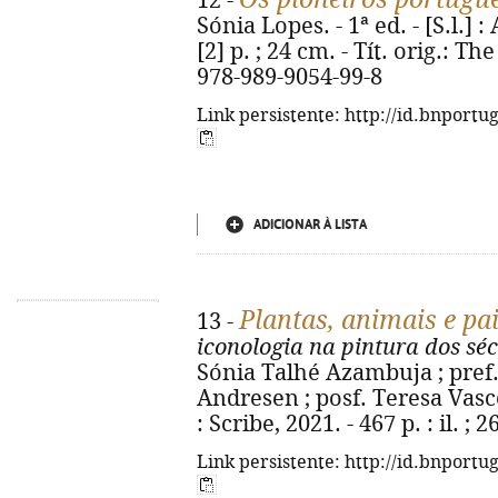
12 -
Sónia Lopes. - 1ª ed. - [S.l.] 
[2] p. ; 24 cm. - Tít. orig.: 
978-989-9054-99-8
Link persistente: http://id.bnportu
ADICIONAR À LISTA
Plantas, animais e p
13 -
iconologia na pintura dos sé
Sónia Talhé Azambuja ; pref.
Andresen ; posf. Teresa Vasc
: Scribe, 2021. - 467 p. : il. 
Link persistente: http://id.bnportu