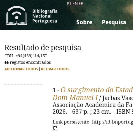
PT
EN
FR
Sobre
Pesquisa
Sobre a Bibliografia Nacional
Simples
Conhecimento, Informação...
Conhecimento, Informação...
Combinada
A
Resultado de pesquisa
Ciências sociais...
Ciências sociais...
CDU: =94(469)"14/15"
Arte, desporto...
Arte, desporto...
66
registos encontrados
ADICIONAR TODOS
|
RETIRAR TODOS
O surgimento do Estad
1 -
Dom Manuel I
/ Jarbas Vas
Associação Académica da Fac
2026. - 637 p. ; 23 cm. - ISBN
Link persistente: http://id.bnportu