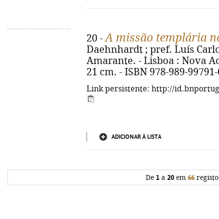
A missão templária n
20 -
Daehnhardt ; pref. Luís Car
Amarante. - Lisboa : Nova Acróp
21 cm. - ISBN 978-989-99791-
Link persistente: http://id.bnportu
ADICIONAR À LISTA
De
1
a
20
em
66
registo