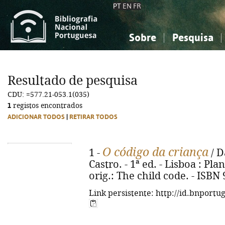
PT
EN
FR
Sobre
Pesquisa
Sobre a Bibliografia Nacional
Simples
Conhecimento, Informação...
Conhecimento, Informação...
Combinada
A
Resultado de pesquisa
Ciências sociais...
Ciências sociais...
CDU: =577.21-053.1(035)
Arte, desporto...
Arte, desporto...
1
registos encontrados
ADICIONAR TODOS
|
RETIRAR TODOS
O código da criança
1 -
/ D
Castro. - 1ª ed. - Lisboa : Plan
orig.: The child code. - ISBN
Link persistente: http://id.bnportu