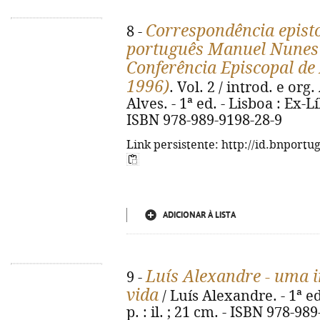
Correspondência episto
8 -
português Manuel Nunes G
Conferência Episcopal de
1996)
. Vol. 2 / introd. e org
Alves. - 1ª ed. - Lisboa : Ex-Lí
ISBN 978-989-9198-28-9
Link persistente: http://id.bnportu
ADICIONAR À LISTA
Luís Alexandre - uma i
9 -
vida
/ Luís Alexandre. - 1ª ed.
p. : il. ; 21 cm. - ISBN 978-98