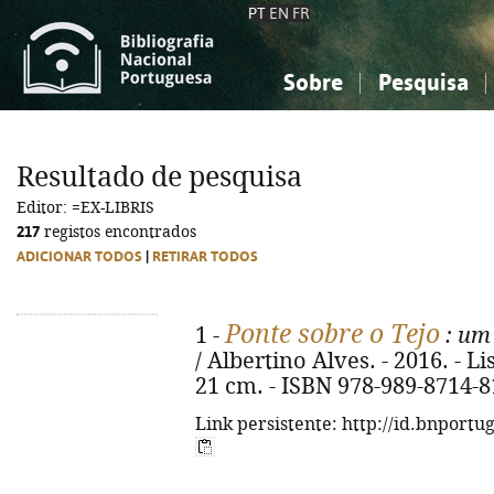
PT
EN
FR
Sobre
Pesquisa
Sobre a Bibliografia Nacional
Simples
Conhecimento, Informação...
Conhecimento, Informação...
Combinada
A
Resultado de pesquisa
Ciências sociais...
Ciências sociais...
Editor: =EX-LIBRIS
Arte, desporto...
Arte, desporto...
217
registos encontrados
ADICIONAR TODOS
|
RETIRAR TODOS
Ponte sobre o Tejo
1 -
: um 
/ Albertino Alves. - 2016. - Lis
21 cm. - ISBN 978-989-8714-8
Link persistente: http://id.bnportu