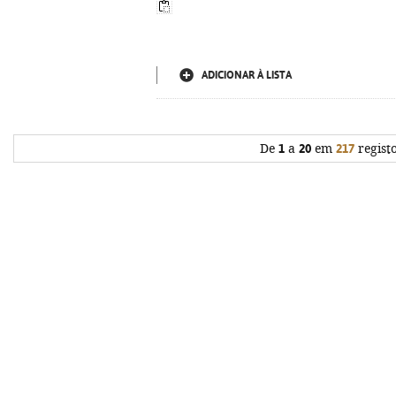
ADICIONAR À LISTA
De
1
a
20
em
217
regist