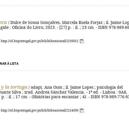
nca
/ Dulce de Sousa Gonçalves, Marcela Ruela Forjaz ; il. Jaime Lo
ragide : Oficina do Livro, 2023. - [27] p. : il. ; 23 cm. - ISBN 978-989-6
: http://id.bnportugal.gov.pt/bib/bibnacional/2135012
NAR À LISTA
 y la tortuga
/ adapt. Ana Oom ; il. Jaime Lopes ; psicologia del
arte Silva ; trad. Andrea Sánchez Valencia. - 1ª ed. - Lisboa : 0A8,
] p. : il. ; 17 cm. - (Histórias para encantar ; 4). - ISBN 978-989-776-9
: http://id.bnportugal.gov.pt/bib/bibnacional/2114350