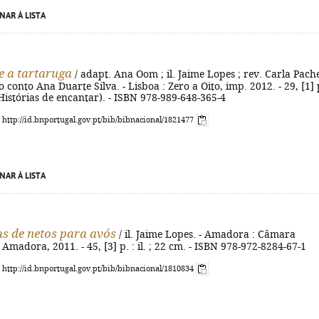
NAR À LISTA
 e a tartaruga
/ adapt. Ana Oom ; il. Jaime Lopes ; rev. Carla Pach
o conto Ana Duarte Silva. - Lisboa : Zero a Oito, imp. 2012. - 29, [1] p
 (Histórias de encantar). - ISBN 978-989-648-365-4
: http://id.bnportugal.gov.pt/bib/bibnacional/1821477
NAR À LISTA
as de netos para avós
/ il. Jaime Lopes. - Amadora : Câmara
Amadora, 2011. - 45, [3] p. : il. ; 22 cm. - ISBN 978-972-8284-67-1
: http://id.bnportugal.gov.pt/bib/bibnacional/1810834