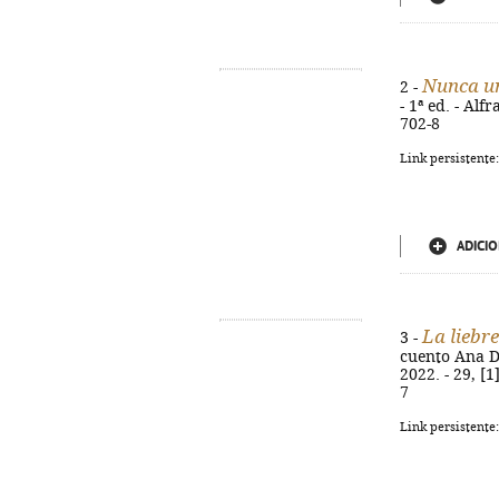
Nunca u
2 -
- 1ª ed. - Alf
702-8
Link persistente
ADICIO
La liebre
3 -
cuento Ana Du
2022. - 29, [1
7
Link persistente