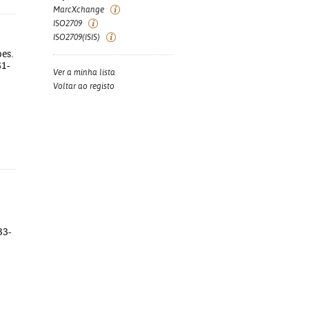
MarcXchange
ISO2709
ISO2709(ISIS)
pes.
61-
Ver a minha lista
Voltar ao registo
33-