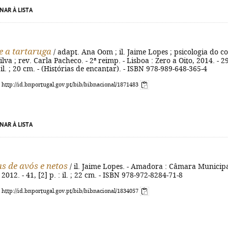
NAR À LISTA
 e a tartaruga
/ adapt. Ana Oom ; il. Jaime Lopes ; psicologia do c
va ; rev. Carla Pacheco. - 2ª reimp. - Lisboa : Zero a Oito, 2014. - 29
 il. ; 20 cm. - (Histórias de encantar). - ISBN 978-989-648-365-4
: http://id.bnportugal.gov.pt/bib/bibnacional/1871483
NAR À LISTA
as de avós e netos
/ il. Jaime Lopes. - Amadora : Câmara Municip
012. - 41, [2] p. : il. ; 22 cm. - ISBN 978-972-8284-71-8
: http://id.bnportugal.gov.pt/bib/bibnacional/1834057