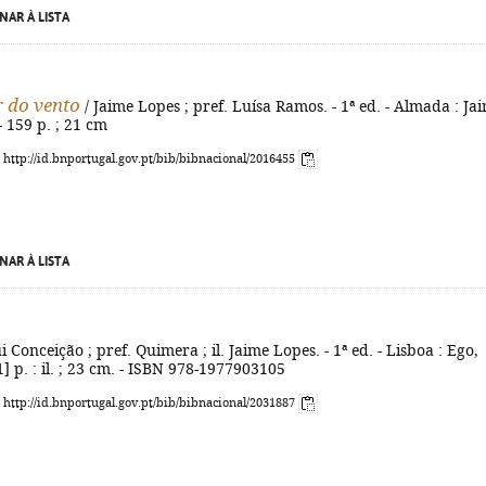
NAR À LISTA
 do vento
/ Jaime Lopes ; pref. Luísa Ramos. - 1ª ed. - Almada : Ja
- 159 p. ; 21 cm
: http://id.bnportugal.gov.pt/bib/bibnacional/2016455
NAR À LISTA
i Conceição ; pref. Quimera ; il. Jaime Lopes. - 1ª ed. - Lisboa : Ego,
1] p. : il. ; 23 cm. - ISBN 978-1977903105
: http://id.bnportugal.gov.pt/bib/bibnacional/2031887