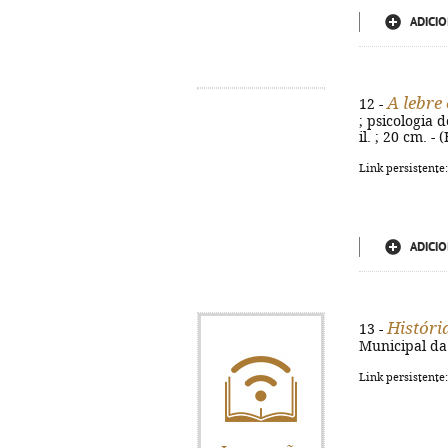
ADICIO
A lebre
12 -
; psicologia d
il. ; 20 cm. -
Link persistente
ADICIO
Históri
13 -
Municipal da 
Link persistente