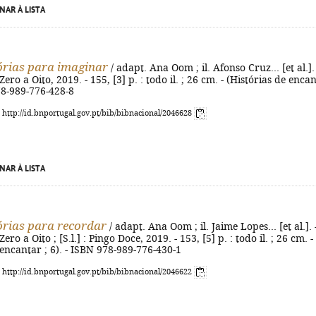
NAR À LISTA
tórias para imaginar
/ adapt. Ana Oom ; il. Afonso Cruz... [et al.]. 
 Zero a Oito, 2019. - 155, [3] p. : todo il. ; 26 cm. - (Histórias de enca
978-989-776-428-8
: http://id.bnportugal.gov.pt/bib/bibnacional/2046628
NAR À LISTA
tórias para recordar
/ adapt. Ana Oom ; il. Jaime Lopes... [et al.]. 
Zero a Oito ; [S.l.] : Pingo Doce, 2019. - 153, [5] p. : todo il. ; 26 cm. -
 encantar ; 6). - ISBN 978-989-776-430-1
: http://id.bnportugal.gov.pt/bib/bibnacional/2046622