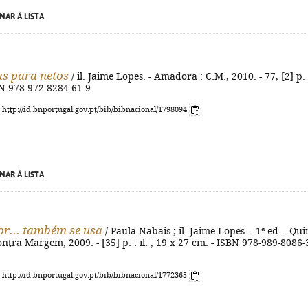
NAR À LISTA
as para netos
/ il. Jaime Lopes. - Amadora : C.M., 2010. - 77, [2] p. :
BN 978-972-8284-61-9
: http://id.bnportugal.gov.pt/bib/bibnacional/1798094
NAR À LISTA
or... também se usa
/ Paula Nabais ; il. Jaime Lopes. - 1ª ed. - Qui
ntra Margem, 2009. - [35] p. : il. ; 19 x 27 cm. - ISBN 978-989-8086-
: http://id.bnportugal.gov.pt/bib/bibnacional/1772365