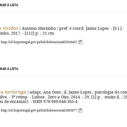
NAR À LISTA
s vividas
/ António Martinho / pref. e coord. Jaime Lopes. - [S.l.] :
nho, 2017. - [112] p. ; 21 cm
: http://id.bnportugal.gov.pt/bib/bibnacional/2016422
NAR À LISTA
e a tartaruga
/ adapt. Ana Oom ; il. Jaime Lopes ; psicologia do co
va. - 3ª reimp. - Lisboa : Zero a Oito, 2014. - 29, [1] p. : muito il. ; 2
ias de encantar). - ISBN 978-989-648-365-4
: http://id.bnportugal.gov.pt/bib/bibnacional/1892877