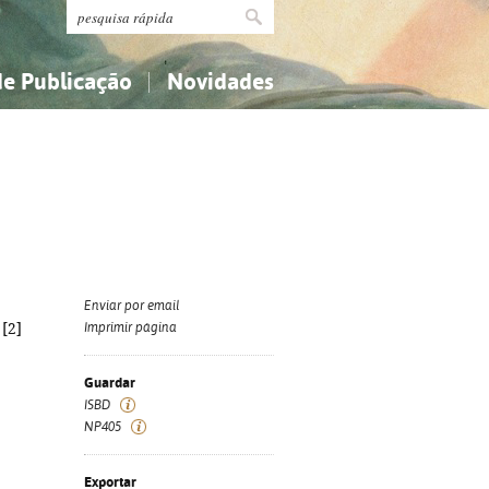
de Publicação
Novidades
s
Religião...
Religião...
Ciências aplicadas...
Ciências aplicadas...
História, geografia, biografias...
História, geografia, biografias...
Enviar por email
 [2]
Imprimir página
Guardar
ISBD
NP405
Exportar