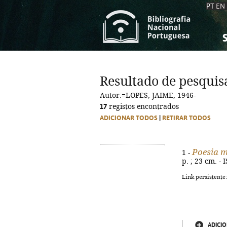
PT
EN
S
S
C
C
Resultado de pesquis
C
C
Autor:=LOPES, JAIME, 1946-
A
A
17
registos encontrados
ADICIONAR TODOS
|
RETIRAR TODOS
Poesia 
1 -
p. ; 23 cm. -
Link persistente
ADICIO