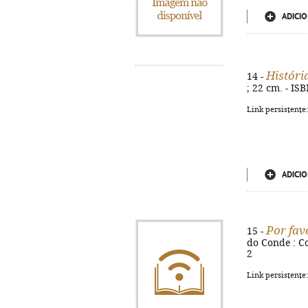
ADICIO
Históri
14 -
; 22 cm. - IS
Link persistente
ADICIO
Por fav
15 -
do Conde : Co
2
Link persistente