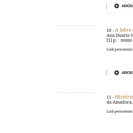
ADICIO
A lebre
10 -
Ana Duarte Sil
[1] p. : muito
Link persistente
ADICIO
Históri
11 -
da Amadora, 2
Link persistente