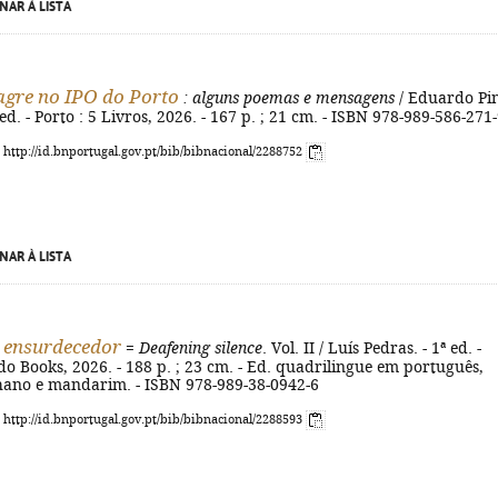
NAR À LISTA
gre no IPO do Porto
: alguns poemas e mensagens
/ Eduardo Pi
 ed. - Porto : 5 Livros, 2026. - 167 p. ; 21 cm. - ISBN 978-989-586-271
: http://id.bnportugal.gov.pt/bib/bibnacional/2288752
NAR À LISTA
o ensurdecedor
=
Deafening silence
. Vol. II / Luís Pedras. - 1ª ed. -
do Books, 2026. - 188 p. ; 23 cm. - Ed. quadrilingue em português,
lhano e mandarim. - ISBN 978-989-38-0942-6
: http://id.bnportugal.gov.pt/bib/bibnacional/2288593