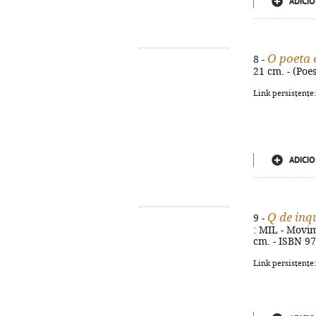
ADICIO
O poeta 
8 -
21 cm. - (Poe
Link persistente
ADICIO
Q de inq
9 -
: MIL - Movim
cm. - ISBN 9
Link persistente