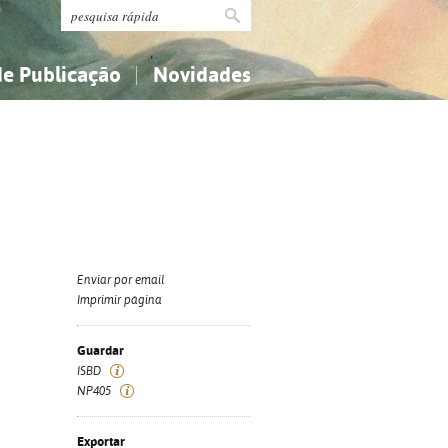
de Publicação
Novidades
s
Religião...
Religião...
Ciências aplicadas...
Ciências aplicadas...
História, geografia, biografias...
História, geografia, biografias...
Enviar por email
Imprimir página
Guardar
ISBD
NP405
Exportar