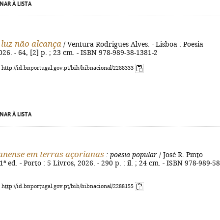
NAR À LISTA
 luz não alcança
/ Ventura Rodrigues Alves. - Lisboa : Poesia
026. - 64, [2] p. ; 23 cm. - ISBN 978-989-38-1381-2
: http://id.bnportugal.gov.pt/bib/bibnacional/2288333
NAR À LISTA
nense em terras açorianas
: poesia popular
/ José R. Pinto
ª ed. - Porto : 5 Livros, 2026. - 290 p. : il. ; 24 cm. - ISBN 978-989-58
: http://id.bnportugal.gov.pt/bib/bibnacional/2288155