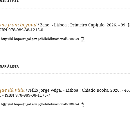
NAR À LISTA
ions from beyond
/ Zeno. - Lisboa : Primeiro Capítulo, 2026. - 99, [
 ISBN 978-989-38-1215-0
: http://id.bnportugal.gov.pt/bib/bibnacional/2288879
NAR À LISTA
que dá vida
/ Nélio Jorge Veiga. - Lisboa : Chiado Books, 2026. - 45,
cm. - ISBN 978-989-38-1175-7
: http://id.bnportugal.gov.pt/bib/bibnacional/2288874