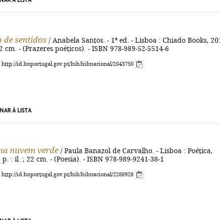
NAR À LISTA
 de sentidos
/ Anabela Santos. - 1ª ed. - Lisboa : Chiado Books, 20
 22 cm. - (Prazeres poéticos). - ISBN 978-989-52-5514-6
: http://id.bnportugal.gov.pt/bib/bibnacional/2043750
NAR À LISTA
a nuvem verde
/ Paula Banazol de Carvalho. - Lisboa : Poética,
] p. : il. ; 22 cm. - (Poesia). - ISBN 978-989-9241-38-1
: http://id.bnportugal.gov.pt/bib/bibnacional/2288928