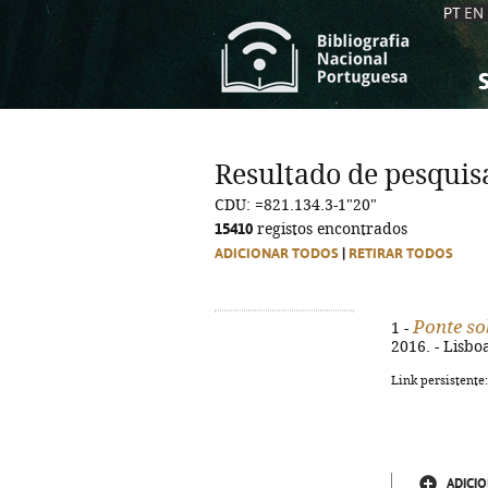
PT
EN
S
S
C
C
Resultado de pesquis
C
C
CDU: =821.134.3-1"20"
A
A
15410
registos encontrados
ADICIONAR TODOS
|
RETIRAR TODOS
Ponte so
1 -
2016. - Lisbo
Link persistente
ADICIO