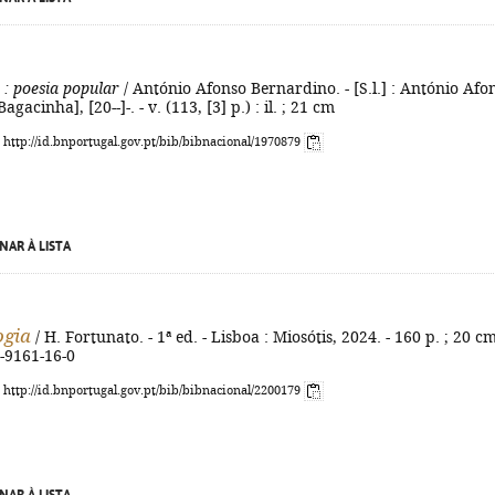
: poesia popular
/ António Afonso Bernardino. - [S.l.] : António Afo
gacinha], [20--]-. - v. (113, [3] p.) : il. ; 21 cm
: http://id.bnportugal.gov.pt/bib/bibnacional/1970879
NAR À LISTA
ogia
/ H. Fortunato. - 1ª ed. - Lisboa : Miosótis, 2024. - 160 p. ; 20 cm
-9161-16-0
: http://id.bnportugal.gov.pt/bib/bibnacional/2200179