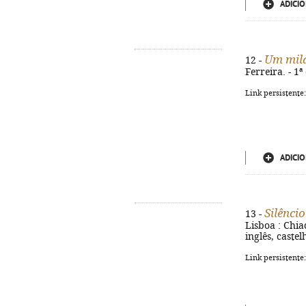
ADICIO
Um mila
12 -
Ferreira. - 1ª
Link persistente
ADICIO
Silênci
13 -
Lisboa : Chia
inglês, caste
Link persistente