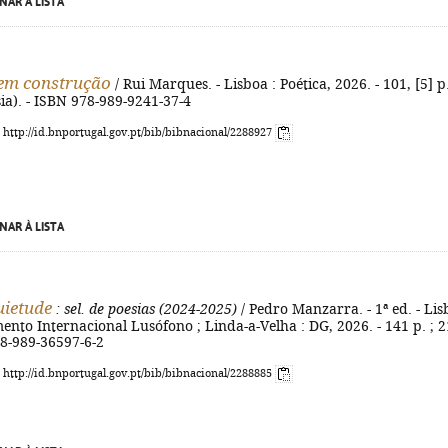
NAR À LISTA
em construção
/ Rui Marques. - Lisboa : Poética, 2026. - 101, [5] p.
sia). - ISBN 978-989-9241-37-4
: http://id.bnportugal.gov.pt/bib/bibnacional/2288927
NAR À LISTA
uietude
: sel. de poesias (2024-2025)
/ Pedro Manzarra. - 1ª ed. - Li
ento Internacional Lusófono ; Linda-a-Velha : DG, 2026. - 141 p. ; 2
78-989-36597-6-2
: http://id.bnportugal.gov.pt/bib/bibnacional/2288885