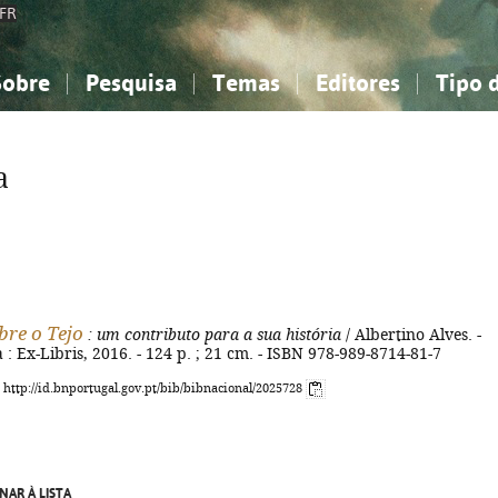
FR
Sobre
Pesquisa
Temas
Editores
Tipo 
obre a Bibliografia Nacional
imples
onhecimento, Informação...
onhecimento, Informação...
Combinada
A minha lista
Como utilizar
Filosofia, psicologia...
Filosofia, psicologia...
Perguntas frequente
a
iências sociais...
iências sociais...
Ciências exatas e naturais...
Ciências exatas e naturais...
rte, desporto...
rte, desporto...
Literatura, linguística...
Literatura, linguística...
bre o Tejo
: um contributo para a sua história
/ Albertino Alves. -
a : Ex-Libris, 2016. - 124 p. ; 21 cm. - ISBN 978-989-8714-81-7
: http://id.bnportugal.gov.pt/bib/bibnacional/2025728
NAR À LISTA