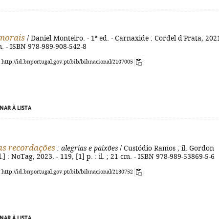
morais
/ Daniel Monteiro. - 1ª ed. - Carnaxide : Cordel d'Prata, 2021
m. - ISBN 978-989-908-542-8
: http://id.bnportugal.gov.pt/bib/bibnacional/2107005
NAR À LISTA
as recordações
: alegrias e paixões
/ Custódio Ramos ; il. Gordon
l.] : NoTag, 2023. - 119, [1] p. : il. ; 21 cm. - ISBN 978-989-53869-5-6
: http://id.bnportugal.gov.pt/bib/bibnacional/2130752
NAR À LISTA