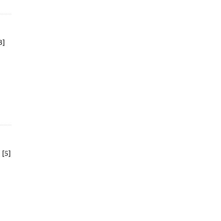
3]
 [5]