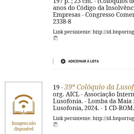
197 p. ; 23 cm. - (Colóquios do
anos do Código da Insolvênc
Empresas - Congresso Comem
2338-8
Link persistente: http://id.bnportu
ADICIONAR À LISTA
39º Colóquio da Lusof
19 -
org. AICL - Associação Inter
Lusofonia. - Lomba da Maia :
Lusofonia, 2024. - 1 CD-ROM.
Link persistente: http://id.bnportu