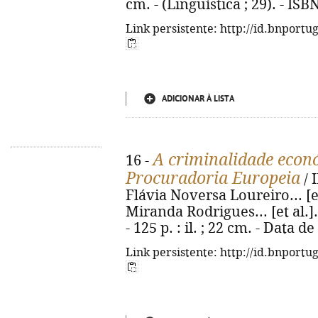
cm. - (Linguística ; 29). - IS
Link persistente: http://id.bnportu
ADICIONAR À LISTA
A criminalidade econó
16 -
Procuradoria Europeia
/ 
Flávia Noversa Loureiro... [e
Miranda Rodrigues... [et al.].
- 125 p. : il. ; 22 cm. - Data d
Link persistente: http://id.bnportu