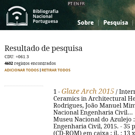
PT
EN
FR
Sobre
Pesquisa
Sobre a Bibliografia Nacional
Simples
Conhecimento, Informação...
Conhecimento, Informação...
Combinada
A
Resultado de pesquisa
Ciências sociais...
Ciências sociais...
CDU: =061.3
Arte, desporto...
Arte, desporto...
4602
registos encontrados
ADICIONAR TODOS
|
RETIRAR TODOS
Glaze Arch 2015
1 -
/ Inter
Ceramics in Architectural He
Rodrigues, João Manuel Mimo
Nacional Engenharia Civil... [et
Museu Nacional do Azulejo :
Engenharia Civil, 2015. - 35 p. 
(CD-ROM) em caixa : il. ; 13 