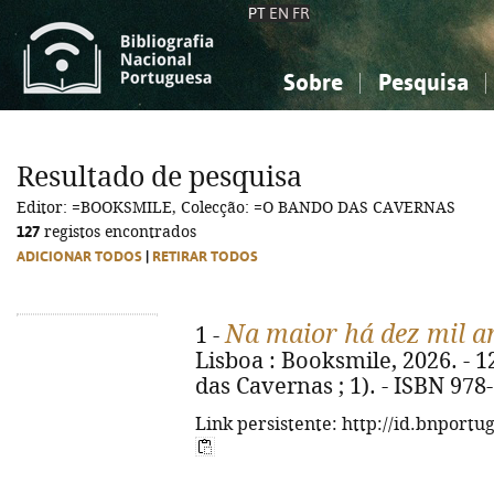
PT
EN
FR
Sobre
Pesquisa
Sobre a Bibliografia Nacional
Simples
Conhecimento, Informação...
Conhecimento, Informação...
Combinada
A
Resultado de pesquisa
Ciências sociais...
Ciências sociais...
Editor: =BOOKSMILE, Colecção: =O BANDO DAS CAVERNAS
Arte, desporto...
Arte, desporto...
127
registos encontrados
ADICIONAR TODOS
|
RETIRAR TODOS
Na maior há dez mil a
1 -
Lisboa : Booksmile, 2026. - 126
das Cavernas ; 1). - ISBN 978
Link persistente: http://id.bnportu