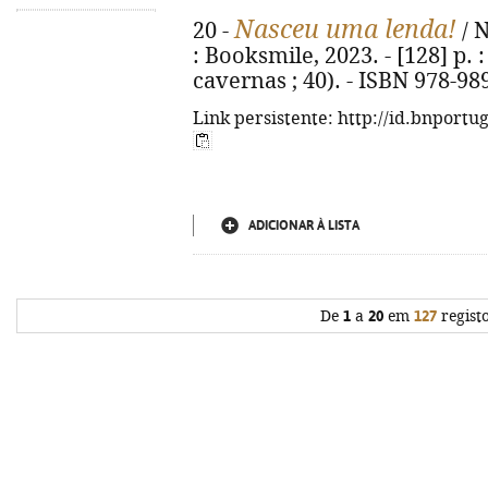
Nasceu uma lenda!
20 -
/ N
: Booksmile, 2023. - [128] p. :
cavernas ; 40). - ISBN 978-98
Link persistente: http://id.bnportu
ADICIONAR À LISTA
De
1
a
20
em
127
regist