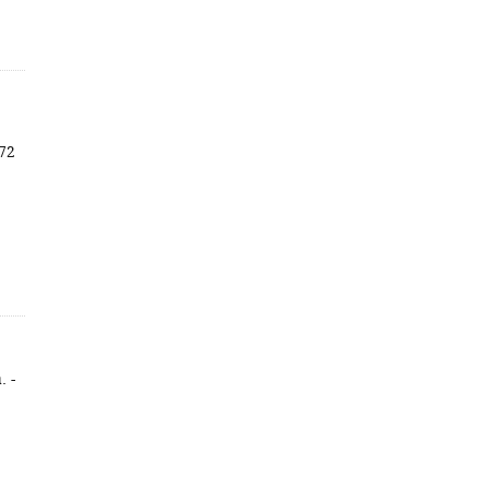
 72
. -