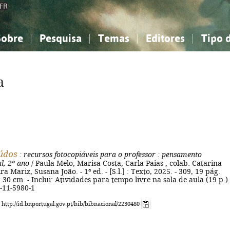
FR
Sobre
Pesquisa
Temas
Editores
Tipo 
obre a Bibliografia Nacional
imples
onhecimento, Informação...
onhecimento, Informação...
Combinada
A minha lista
Como utilizar
Filosofia, psicologia...
Filosofia, psicologia...
Perguntas frequente
a
iências sociais...
iências sociais...
Ciências exatas e naturais...
Ciências exatas e naturais...
rte, desporto...
rte, desporto...
Literatura, linguística...
Literatura, linguística...
údos
: recursos fotocopiáveis para o professor
: pensamento
l, 2º ano
/ Paula Melo, Marisa Costa, Carla Paias ; colab. Catarina
a Mariz, Susana João. - 1ª ed. - [S.l.] : Texto, 2025. - 309, 19 pág.
 ; 30 cm. - Inclui: Atividades para tempo livre na sala de aula (19 p.).
-11-5980-1
: http://id.bnportugal.gov.pt/bib/bibnacional/2230480