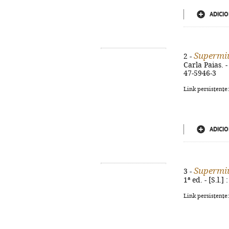
ADICIO
Supermi
2 -
Carla Paias. - 
47-5946-3
Link persistente
ADICIO
Supermi
3 -
1ª ed. - [S.l.]
Link persistente