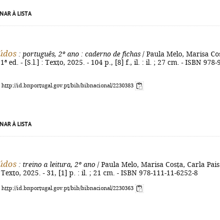
NAR À LISTA
údos
: português, 2º ano
: caderno de fichas
/ Paula Melo, Marisa Co
1ª ed. - [S.l.] : Texto, 2025. - 104 p., [8] f., il. : il. ; 27 cm. - ISBN 978-
: http://id.bnportugal.gov.pt/bib/bibnacional/2230383
NAR À LISTA
údos
: treino a leitura, 2º ano
/ Paula Melo, Marisa Costa, Carla Pais.
 : Texto, 2025. - 31, [1] p. : il. ; 21 cm. - ISBN 978-111-11-6252-8
: http://id.bnportugal.gov.pt/bib/bibnacional/2230363