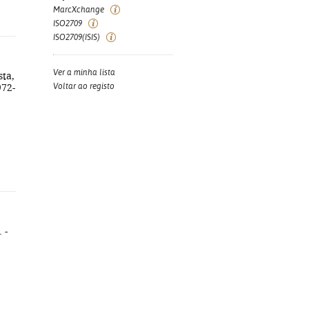
MarcXchange
ISO2709
ISO2709(ISIS)
Ver a minha lista
sta,
Voltar ao registo
972-
 -