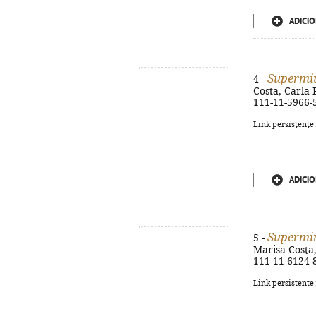
ADICIO
Supermi
4 -
Costa, Carla Pa
111-11-5966-
Link persistente
ADICIO
Supermi
5 -
Marisa Costa, 
111-11-6124-
Link persistente