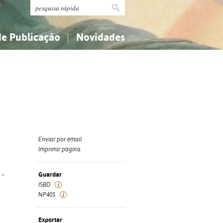
de Publicação
Novidades
s
Religião...
Religião...
Ciências aplicadas...
Ciências aplicadas...
História, geografia, biografias...
História, geografia, biografias...
Enviar por email
Imprimir página
 -
Guardar
ISBD
NP405
Exportar