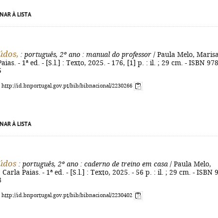
NAR À LISTA
údos,
: português, 2º ano
: manual do professor
/ Paula Melo, Maris
ias. - 1ª ed. - [S.l.] : Texto, 2025. - 176, [1] p. : il. ; 29 cm. - ISBN 978
5
: http://id.bnportugal.gov.pt/bib/bibnacional/2230266
NAR À LISTA
údos
: português, 2º ano
: caderno de treino em casa
/ Paula Melo,
Carla Paias. - 1ª ed. - [S.l.] : Texto, 2025. - 56 p. : il. ; 29 cm. - ISBN 
8
: http://id.bnportugal.gov.pt/bib/bibnacional/2230402