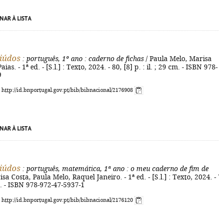
NAR À LISTA
iúdos
: português, 1º ano
: caderno de fichas
/ Paula Melo, Marisa
ias. - 1ª ed. - [S.l.] : Texto, 2024. - 80, [8] p. : il. ; 29 cm. - ISBN 978-
9
: http://id.bnportugal.gov.pt/bib/bibnacional/2176908
NAR À LISTA
iúdos
: português, matemática, 1ª ano
: o meu caderno de fim de
sa Costa, Paula Melo, Raquel Janeiro. - 1ª ed. - [S.l.] : Texto, 2024. -
cm. - ISBN 978-972-47-5937-1
: http://id.bnportugal.gov.pt/bib/bibnacional/2176120