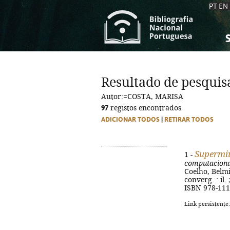
PT
EN
S
S
C
C
Resultado de pesquis
C
C
Autor:=COSTA, MARISA
A
A
97
registos encontrados
ADICIONAR TODOS
|
RETIRAR TODOS
Supermi
1 -
computaciona
Coelho, Belmir
converg. : il.
ISBN 978-111
Link persistente