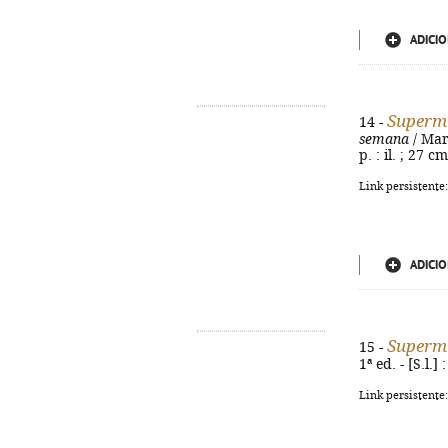
ADICIO
Superm
14 -
semana
/ Mari
p. : il. ; 27 
Link persistente
ADICIO
Superm
15 -
1ª ed. - [S.l.]
Link persistente