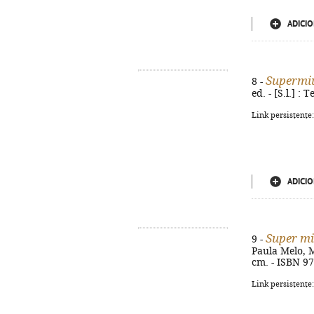
ADICIO
Supermi
8 -
ed. - [S.l.] :
Link persistente
ADICIO
Super m
9 -
Paula Melo, Mar
cm. - ISBN 9
Link persistente