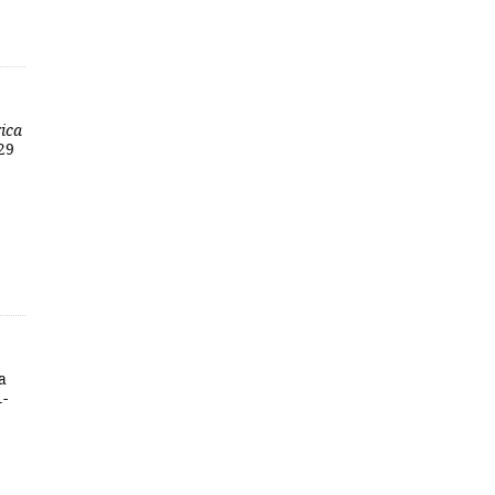
ica
 29
a
1-