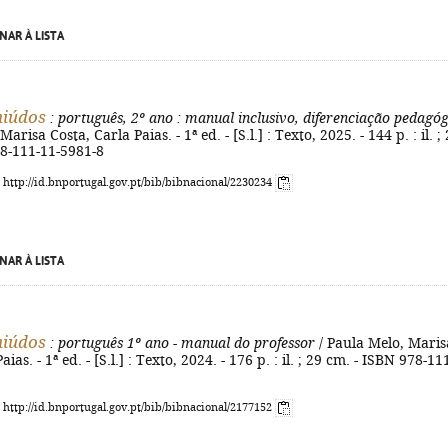
NAR À LISTA
miúdos
: português, 2º ano
: manual inclusivo, diferenciação pedagóg
arisa Costa, Carla Paias. - 1ª ed. - [S.l.] : Texto, 2025. - 144 p. : il. ;
78-111-11-5981-8
: http://id.bnportugal.gov.pt/bib/bibnacional/2230234
NAR À LISTA
miúdos
: português 1º ano - manual do professor
/ Paula Melo, Maris
ias. - 1ª ed. - [S.l.] : Texto, 2024. - 176 p. : il. ; 29 cm. - ISBN 978-11
: http://id.bnportugal.gov.pt/bib/bibnacional/2177152