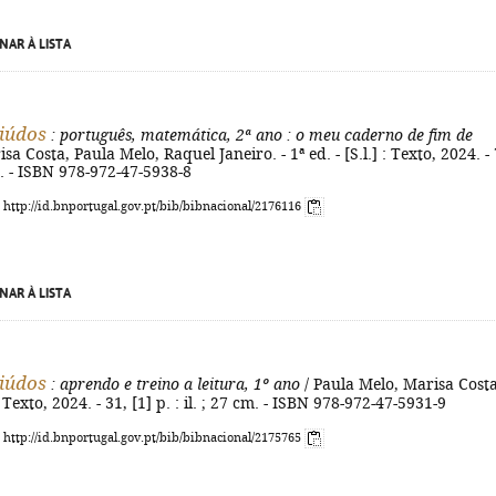
NAR À LISTA
iúdos
: português, matemática, 2ª ano
: o meu caderno de fim de
sa Costa, Paula Melo, Raquel Janeiro. - 1ª ed. - [S.l.] : Texto, 2024. -
cm. - ISBN 978-972-47-5938-8
: http://id.bnportugal.gov.pt/bib/bibnacional/2176116
NAR À LISTA
iúdos
: aprendo e treino a leitura, 1º ano
/ Paula Melo, Marisa Costa
 : Texto, 2024. - 31, [1] p. : il. ; 27 cm. - ISBN 978-972-47-5931-9
: http://id.bnportugal.gov.pt/bib/bibnacional/2175765