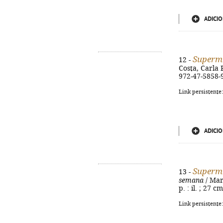
ADICIO
Superm
12 -
Costa, Carla Pa
972-47-5858-
Link persistente
ADICIO
Superm
13 -
semana
/ Mari
p. : il. ; 27 
Link persistente