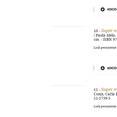
ADICIO
Super 
10 -
/ Paula Melo, M
cm. - ISBN 9
Link persistente
ADICIO
Super 
11 -
Costa, Carla Pa
11-5739-5
Link persistente