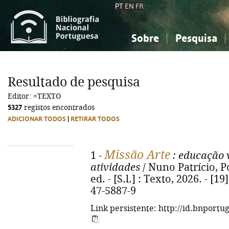
PT
EN
FR
Sobre
Pesquisa
Sobre a Bibliografia Nacional
Simples
Conhecimento, Informação...
Conhecimento, Informação...
Combinada
A
Resultado de pesquisa
Ciências sociais...
Ciências sociais...
Editor: =TEXTO
Arte, desporto...
Arte, desporto...
5327
registos encontrados
ADICIONAR TODOS
|
RETIRAR TODOS
Missão Arte
1 -
: educação v
atividades
/ Nuno Patrício, Po
ed. - [S.l.] : Texto, 2026. - [19
47-5887-9
Link persistente: http://id.bnportu