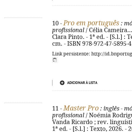
Pro em português
10 -
: mó
profissional
/ Célia Cameira...
Clara Pinto. - 1ª ed. - [S.l.] : T
cm. - ISBN 978-972-47-5895-4
Link persistente: http://id.bnportu
ADICIONAR À LISTA
Master Pro
11 -
: inglês - mó
profissional
/ Noémia Rodrig
Vanda Ricardo ; rev. linguíst
1ª ed. - [S.l.] : Texto, 2026. - 