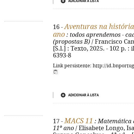
ADICIONAR À LISTA
Aventuras na história
16 -
ano
: todos aprendemos - ca
(propostas B)
/ Francisco Canta
[S.l.] : Texto, 2025. - 102 p. :
6393-8
Link persistente: http://id.bnportu
ADICIONAR À LISTA
MACS 11
17 -
: Matemática a
11º ano
/ Elisabete Longo, Isa