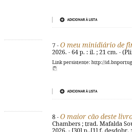
ADICIONAR À LISTA
O meu minidiário de fi
7 -
2026. - 64 p. : il. ; 21 cm. - 
Link persistente: http://id.bnportu
ADICIONAR À LISTA
O maior cão deste livr
8 -
Chambers ; trad. Mafalda Souto.
2026. - [30] p.,[1] f. desdobr. :