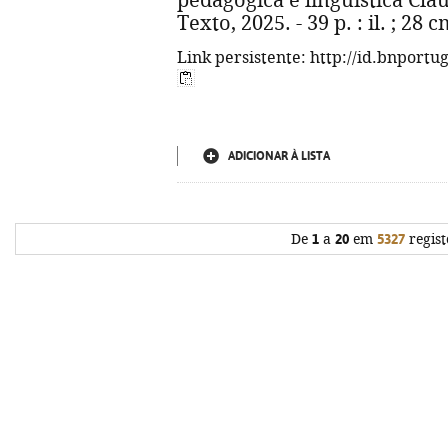
pedagógica e linguística Cláudi
Texto, 2025. - 39 p. : il. ; 28
Link persistente: http://id.bnportu
ADICIONAR À LISTA
De
1
a
20
em
5327
regist