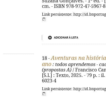
Suzana Gonçalves. - 1ª ed. - [S.l
cm. - ISBN 978-972-47-5967-8
Link persistente: http://id.bnportu
ADICIONAR À LISTA
Aventuras na história
18 -
ano
: todos aprendemos - ca
(propostas A)
/ Francisco Cant
[S.l.] : Texto, 2025. - 79 p. : 
6023-4
Link persistente: http://id.bnportu