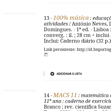
100% música
13 -
: educaçã
atividades
/ António Neves, 
Domingues. - 1ª ed. - Lisboa :
converg. : il. ; 28 cm + inclui
Inclui: Caderno diário (32 p.
Link persistente: http://id.bnportu
ADICIONAR À LISTA
MACS 11
14 -
: matemática a
11º ano
: caderno de exercíci
Branco ; rev. científica Suzana