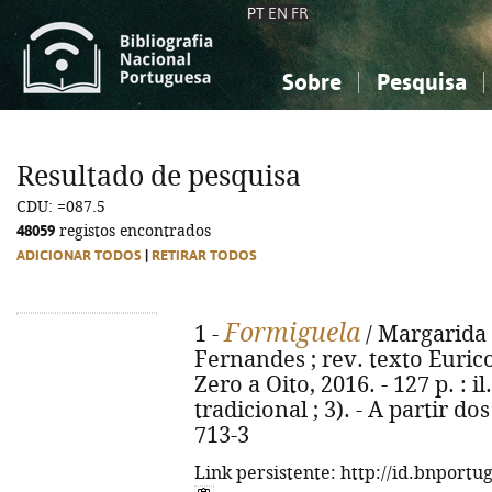
PT
EN
FR
Sobre
Pesquisa
Sobre a Bibliografia Nacional
Simples
Conhecimento, Informação...
Conhecimento, Informação...
Combinada
A
Resultado de pesquisa
Ciências sociais...
Ciências sociais...
CDU: =087.5
Arte, desporto...
Arte, desporto...
48059
registos encontrados
ADICIONAR TODOS
|
RETIRAR TODOS
Formiguela
1 -
/ Margarida F
Fernandes ; rev. texto Eurico
Zero a Oito, 2016. - 127 p. : i
tradicional ; 3). - A partir d
713-3
Link persistente: http://id.bnportu