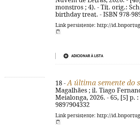
Nuvem de Letras, 2026. - [48] p
monstros ; 4). - Tít. orig.: S
birthday treat. - ISBN 978-98
Link persistente: http://id.bnportu
ADICIONAR À LISTA
A última semente do 
18 -
Magalhães ; il. Tiago Fernand
Meialonga, 2026. - 65, [5] p. : 
9897904332
Link persistente: http://id.bnportu