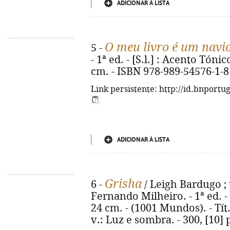
ADICIONAR À LISTA
O meu livro é um navi
5 -
- 1ª ed. - [S.l.] : Acento Tónico
cm. - ISBN 978-989-54576-1-8
Link persistente: http://id.bnportu
ADICIONAR À LISTA
Grisha
6 -
/ Leigh Bardugo ; 
Fernando Milheiro. - 1ª ed. - Al
24 cm. - (1001 Mundos). - Tít
v.: Luz e sombra. - 300, [10]