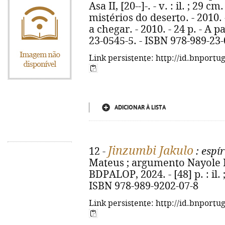
Asa II, [20--]-. - v. : il. ; 29 cm
mistérios do deserto. - 2010. 
a chegar. - 2010. - 24 p. - A p
23-0545-5. - ISBN 978-989-23
Link persistente: http://id.bnportu
ADICIONAR À LISTA
Jinzumbi Jakulo
12 -
: espír
Mateus ; argumento Nayole Mat
BDPALOP, 2024. - [48] p. : il.
ISBN 978-989-9202-07-8
Link persistente: http://id.bnportu