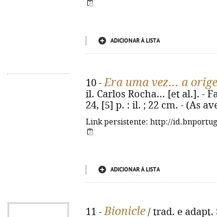
ADICIONAR À LISTA
Era uma vez... a orig
10 -
il. Carlos Rocha... [et al.]. -
24, [5] p. : il. ; 22 cm. - (As
Link persistente: http://id.bnportu
ADICIONAR À LISTA
Bionicle
11 -
/ trad. e adapt. 