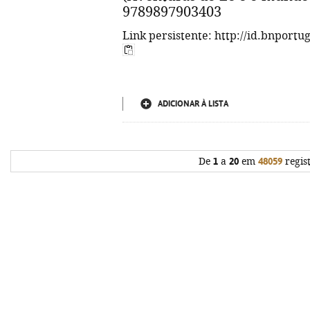
9789897903403
Link persistente: http://id.bnportu
ADICIONAR À LISTA
De
1
a
20
em
48059
regis