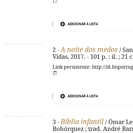
ADICIONAR À LISTA
A noite dos medos
2 -
/ Sant
Vidas, 2017. - 101 p. : il. ; 21
Link persistente: http://id.bnportu
ADICIONAR À LISTA
Bíblia infantil
3 -
/ Ómar Leó
Bohórquez ; trad. André Barre