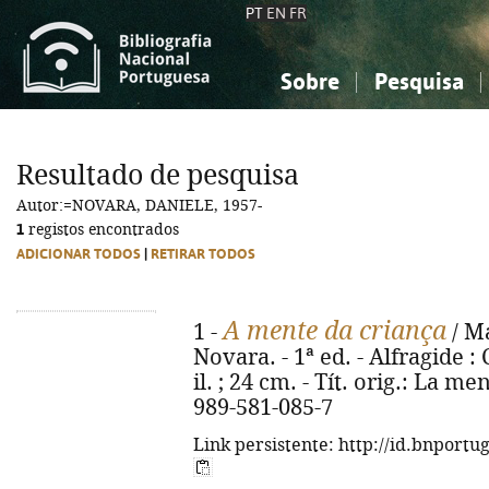
PT
EN
FR
Sobre
Pesquisa
Sobre a Bibliografia Nacional
Simples
Conhecimento, Informação...
Conhecimento, Informação...
Combinada
A
Resultado de pesquisa
Ciências sociais...
Ciências sociais...
Autor:=NOVARA, DANIELE, 1957-
Arte, desporto...
Arte, desporto...
1
registos encontrados
ADICIONAR TODOS
|
RETIRAR TODOS
A mente da criança
1 -
/ Ma
Novara. - 1ª ed. - Alfragide : 
il. ; 24 cm. - Tít. orig.: La 
989-581-085-7
Link persistente: http://id.bnportu