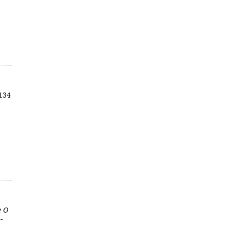
 134
e O
-