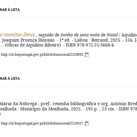
NAR À LISTA
do menino-Deus
;
seguido de Sonho de uma noite de Natal
/ Aquilin
. Joaquim Proença Dionisio. - 1ª ed. - Lisboa : Betrand, 2025. - 156, [
cm. - (Obras de Aquilino Ribeiro). - ISBN 978-972-25-3668-4
: http://id.bnportugal.gov.pt/bib/bibnacional/2220833
NAR À LISTA
Maria da Nóbrega ; pref., resenha bibliográfica e org. António Bre
ealhada : Município da Mealhada, 2025. - 195 p. ; 23 cm. - ISBN 978
6
: http://id.bnportugal.gov.pt/bib/bibnacional/2219527