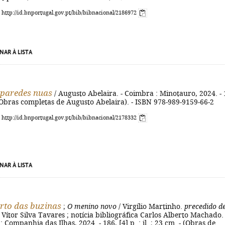
: http://id.bnportugal.gov.pt/bib/bibnacional/2186972
NAR À LISTA
paredes nuas
/ Augusto Abelaira. - Coimbra : Minotauro, 2024. -
 (Obras completas de Augusto Abelaira). - ISBN 978-989-9159-66-2
: http://id.bnportugal.gov.pt/bib/bibnacional/2178332
NAR À LISTA
rto das buzinas
;
O menino novo
/ Virgílio Martinho.
precedido d
 Vítor Silva Tavares ; notícia bibliográfica Carlos Alberto Machado. 
: Companhia das Ilhas, 2024. - 186, [4] p. : il. ; 23 cm. - (Obras de