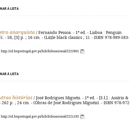
NAR À LISTA
iro anarquista
/ Fernando Pessoa. - 1ª ed. - Lisboa : Penguin
5. - 58, [3] p. ; 16 cm. - (Little black classics ; 1). - ISBN 978-989-583-
: http://id.bnportugal.gov.pt/bib/bibnacional/2222601
NAR À LISTA
utras histórias
/ José Rodrigues Miguéis. - 1ª ed. - [S.l.] : Assírio &
- 262 p. ; 24 cm. - (Obras de José Rodrigues Miguéis). - ISBN 978-972
: http://id.bnportugal.gov.pt/bib/bibnacional/2221192