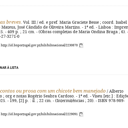
as breves
. Vol. III / ed. e pref. Maria Graciete Besse ; coord. Isabel
o Mateus, José Cândido de Oliveira Martins. - 1ª ed. - Lisboa : Impre
5. - 409 p. ; 21 cm. - (Obras completas de Maria Ondina Braga ; 6). 
-27-3271-0
: http://id.bnportugal.gov.pt/bib/bibnacional/2230870
NAR À LISTA
 contos ou prosa com um chicote bem manejado
/ Alberto
 ; org e notas Rogério Seabra Cardoso. - 1ª ed. - Viseu [etc.] : Ediçõ
5. - 199, [2] p. : il. ; 22 cm. - (Intermitências ; 20). - ISBN 978-989-
: http://id.bnportugal.gov.pt/bib/bibnacional/2229091