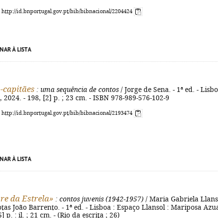
: http://id.bnportugal.gov.pt/bib/bibnacional/2204424
NAR À LISTA
-capitães
: uma sequência de contos
/ Jorge de Sena. - 1ª ed. - Lisbo
 2024. - 198, [2] p. ; 23 cm. - ISBN 978-989-576-102-9
: http://id.bnportugal.gov.pt/bib/bibnacional/2193474
NAR À LISTA
re da Estrela»
: contos juvenis (1942-1957)
/ Maria Gabriela Llans
notas João Barrento. - 1ª ed. - Lisboa : Espaço Llansol : Mariposa Azua
] p. : il. ; 21 cm. - (Rio da escrita ; 26)