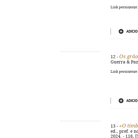
Link persistente
ADICIO
Os grão
12 -
Guerra & Paz,
Link persistente
ADICIO
«O timb
13 -
ed., pref. e 
2024. - 118, [5