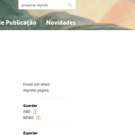
de Publicação
Novidades
s
Religião...
Religião...
Ciências aplicadas...
Ciências aplicadas...
História, geografia, biografias...
História, geografia, biografias...
Enviar por email
Imprimir página
Guardar
ISBD
NP405
Exportar