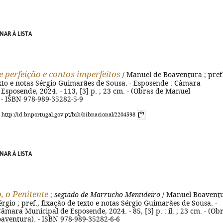
NAR À LISTA
e perfeição e contos imperfeitos
/ Manuel de Boaventura ; pref.
xto e notas Sérgio Guimarães de Sousa. - Esposende : Câmara
Esposende, 2024. - 113, [3] p. ; 23 cm. - (Obras de Manuel
 - ISBN 978-989-35282-5-9
: http://id.bnportugal.gov.pt/bib/bibnacional/2204598
NAR À LISTA
, o Penitente
;
seguido de Marrucho Mentideiro
/ Manuel Boavent
Sérgio ; pref., fixação de texto e notas Sérgio Guimarães de Sousa. -
âmara Municipal de Esposende, 2024. - 85, [3] p. : il. ; 23 cm. - (Ob
aventura). - ISBN 978-989-35282-6-6