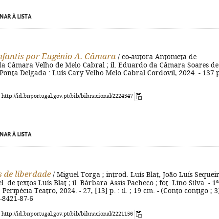
NAR À LISTA
nfantis por Eugénio A. Câmara
/ co-autora Antonieta de
da Câmara Velho de Melo Cabral ; il. Eduardo da Câmara Soares de
 Ponta Delgada : Luís Cary Velho Melo Cabral Cordovil, 2024. - 137 p
: http://id.bnportugal.gov.pt/bib/bibnacional/2224547
NAR À LISTA
s de liberdade
/ Miguel Torga ; introd. Luís Blat, João Luís Sequei
l. de textos Luís Blat ; il. Bárbara Assis Pacheco ; fot. Lino Silva. - 1ª
 : Peripécia Teatro, 2024. - 27, [13] p. : il. ; 19 cm. - (Conto contigo ; 3)
-8421-87-6
: http://id.bnportugal.gov.pt/bib/bibnacional/2221156