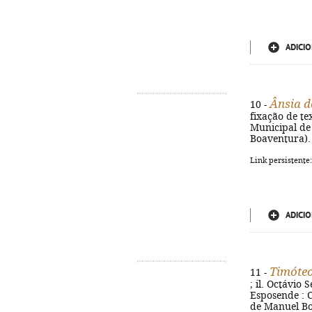
ADICIO
Ânsia d
10 -
fixação de te
Municipal de 
Boaventura).
Link persistente
ADICIO
Timóteo
11 -
; il. Octávio 
Esposende : C
de Manuel Bo