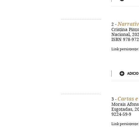
Narrativ
2 -
Cristina Pint
Nacional, 202
ISBN 978-972
Link persistente
ADICIO
Cartas e
3 -
Morais Afonso
Esgotadas, 202
9224-59-9
Link persistente