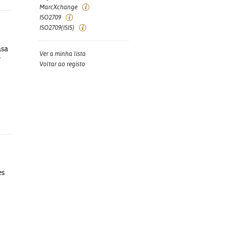
MarcXchange
ISO2709
ISO2709(ISIS)
nsa
Ver a minha lista
-
Voltar ao registo
es