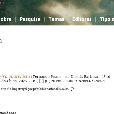
FR
Sobre
Pesquisa
Temas
Editores
Tipo 
obre a Bibliografia Nacional
imples
onhecimento, Informação...
onhecimento, Informação...
Combinada
A minha lista
Como utilizar
Filosofia, psicologia...
Filosofia, psicologia...
Perguntas frequente
a
iências sociais...
iências sociais...
Ciências exatas e naturais...
Ciências exatas e naturais...
rte, desporto...
rte, desporto...
Literatura, linguística...
Literatura, linguística...
iro anarchista
/ Fernando Pessoa ; ed. Nicolás Barbosa. - 1ª ed. -
a-da-China, 2025. - 181, [5] p. ; 20 cm. - ISBN 978-989-671-986-9
: http://id.bnportugal.gov.pt/bib/bibnacional/2242890
NAR À LISTA