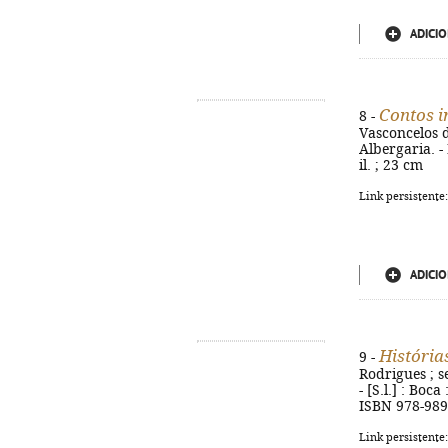
ADICIO
Contos i
8 -
Vasconcelos 
Albergaria. -
il. ; 23 cm
Link persistente
ADICIO
História
9 -
Rodrigues ; se
- [S.l.] : Boca
ISBN 978-989
Link persistente