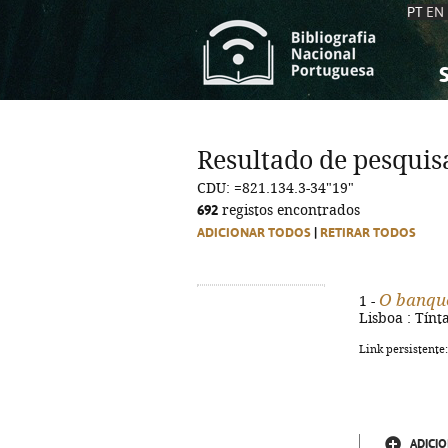
PT
EN
S
S
C
C
Resultado de pesquis
C
C
CDU: =821.134.3-34"19"
A
A
692
registos encontrados
ADICIONAR TODOS
|
RETIRAR TODOS
O banque
1 -
Lisboa : Tínt
Link persistente
ADICIO