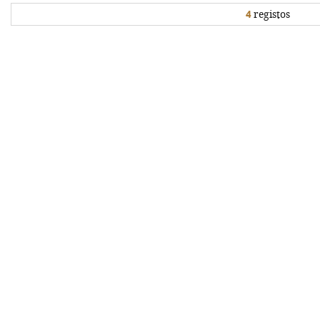
4
registos