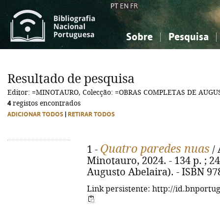
PT
EN
FR
Sobre
Pesquisa
Sobre a Bibliografia Nacional
Simples
Conhecimento, Informação...
Conhecimento, Informação...
Combinada
A
Resultado de pesquisa
Ciências sociais...
Ciências sociais...
Editor: =MINOTAURO, Colecção: =OBRAS COMPLETAS DE AUG
Arte, desporto...
Arte, desporto...
4
registos encontrados
ADICIONAR TODOS
|
RETIRAR TODOS
Quatro paredes nuas
1 -
/ 
Minotauro, 2024. - 134 p. ; 2
Augusto Abelaira). - ISBN 97
Link persistente: http://id.bnportu