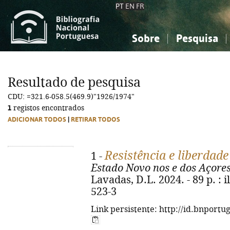
PT
EN
FR
Sobre
Pesquisa
Sobre a Bibliografia Nacional
Simples
Conhecimento, Informação...
Conhecimento, Informação...
Combinada
A
Resultado de pesquisa
Ciências sociais...
Ciências sociais...
CDU: =321.6-058.5(469.9)"1926/1974"
Arte, desporto...
Arte, desporto...
1
registos encontrados
ADICIONAR TODOS
|
RETIRAR TODOS
Resistência e liberdade
1 -
Estado Novo nos e dos Açore
Lavadas, D.L. 2024. - 89 p. : i
523-3
Link persistente: http://id.bnportu