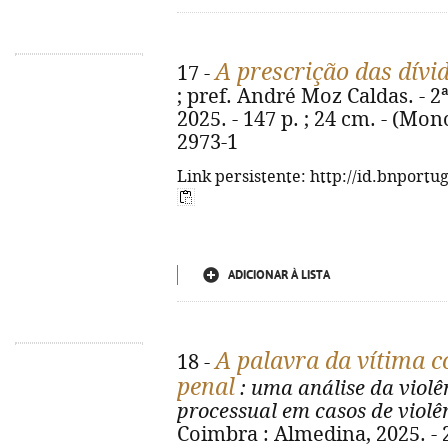
A prescrição das dívid
17 -
; pref. André Moz Caldas. - 2
2025. - 147 p. ; 24 cm. - (Mon
2973-1
Link persistente: http://id.bnportu
ADICIONAR À LISTA
A palavra da vítima 
18 -
penal
: uma análise da violê
processual em casos de violê
Coimbra : Almedina, 2025. - 2