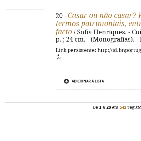
Casar ou não casar? P
20 -
termos patrimoniais, ent
facto
/ Sofia Henriques. - Co
p. ; 24 cm. - (Monografias). 
Link persistente: http://id.bnportu
ADICIONAR À LISTA
De
1
a
20
em
542
regist