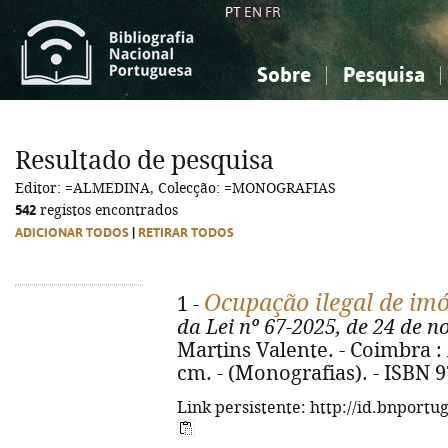
PT
EN
FR
Sobre
Pesquisa
Sobre a Bibliografia Nacional
Simples
Conhecimento, Informação...
Conhecimento, Informação...
Combinada
A
Resultado de pesquisa
Ciências sociais...
Ciências sociais...
Editor: =ALMEDINA, Colecção: =MONOGRAFIAS
Arte, desporto...
Arte, desporto...
542
registos encontrados
ADICIONAR TODOS
|
RETIRAR TODOS
Ocupação ilegal de imó
1 -
da Lei nº 67-2025, de 24 de 
Martins Valente. - Coimbra : 
cm. - (Monografias). - ISBN 
Link persistente: http://id.bnportu