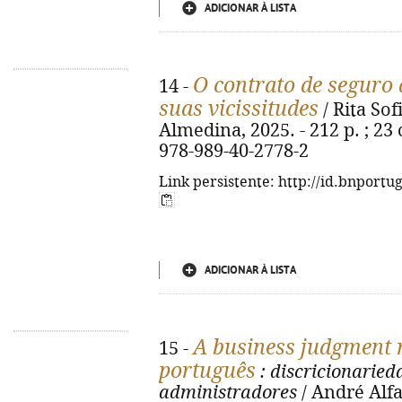
ADICIONAR À LISTA
O contrato de seguro d
14 -
suas vicissitudes
/ Rita Sof
Almedina, 2025. - 212 p. ; 23
978-989-40-2778-2
Link persistente: http://id.bnportu
ADICIONAR À LISTA
A business judgment r
15 -
português
: discricionaried
administradores
/ André Alfa