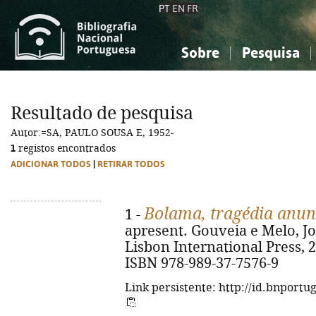
PT
EN
FR
Sobre
Pesquisa
Sobre a Bibliografia Nacional
Simples
Conhecimento, Informação...
Conhecimento, Informação...
Combinada
A
Resultado de pesquisa
Ciências sociais...
Ciências sociais...
Autor:=SA, PAULO SOUSA E, 1952-
Arte, desporto...
Arte, desporto...
1
registos encontrados
ADICIONAR TODOS
|
RETIRAR TODOS
Bolama, tragédia anun
1 -
apresent. Gouveia e Melo, Joã
Lisbon International Press, 2024
ISBN 978-989-37-7576-9
Link persistente: http://id.bnportu