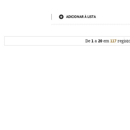
ADICIONAR À LISTA
De
1
a
20
em
117
regist