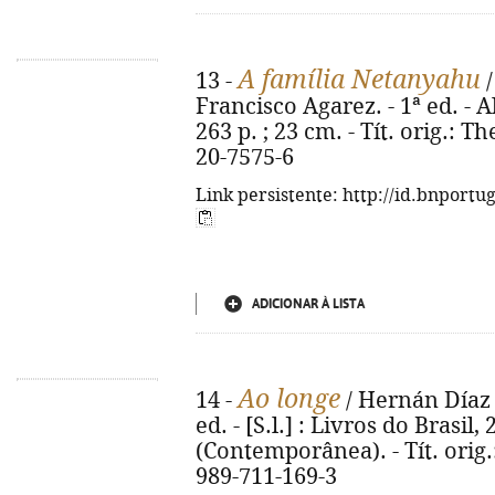
A família Netanyahu
13 -
/
Francisco Agarez. - 1ª ed. - 
263 p. ; 23 cm. - Tít. orig.: 
20-7575-6
Link persistente: http://id.bnportu
ADICIONAR À LISTA
Ao longe
14 -
/ Hernán Díaz ;
ed. - [S.l.] : Livros do Brasil, 
(Contemporânea). - Tít. orig.:
989-711-169-3