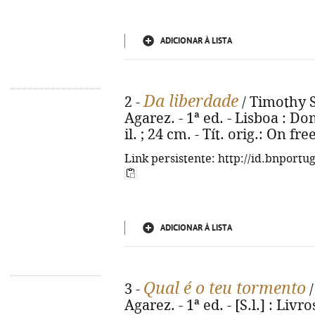
ADICIONAR À LISTA
Da liberdade
2 -
/ Timothy S
Agarez. - 1ª ed. - Lisboa : Dom
il. ; 24 cm. - Tít. orig.: On 
Link persistente: http://id.bnportu
ADICIONAR À LISTA
Qual é o teu tormento
3 -
/
Agarez. - 1ª ed. - [S.l.] : Livro