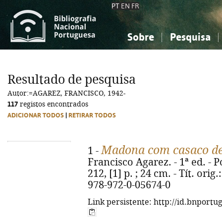
PT
EN
FR
Sobre
Pesquisa
Sobre a Bibliografia Nacional
Simples
Conhecimento, Informação...
Conhecimento, Informação...
Combinada
A
Resultado de pesquisa
Ciências sociais...
Ciências sociais...
Autor:=AGAREZ, FRANCISCO, 1942-
Arte, desporto...
Arte, desporto...
117
registos encontrados
ADICIONAR TODOS
|
RETIRAR TODOS
Madona com casaco de
1 -
Francisco Agarez. - 1ª ed. - P
212, [1] p. ; 24 cm. - Tít. or
978-972-0-05674-0
Link persistente: http://id.bnportu