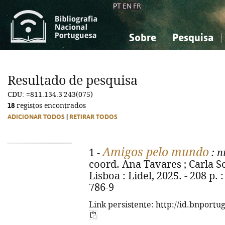
PT
EN
FR
Sobre
Pesquisa
Sobre a Bibliografia Nacional
Simples
Conhecimento, Informação...
Conhecimento, Informação...
Combinada
A
Resultado de pesquisa
Ciências sociais...
Ciências sociais...
CDU: =811.134.3'243(075)
Arte, desporto...
Arte, desporto...
18
registos encontrados
ADICIONAR TODOS
|
RETIRAR TODOS
Amigos pelo mundo
1 -
: n
coord. Ana Tavares ; Carla Sofi
Lisboa : Lidel, 2025. - 208 p. 
786-9
Link persistente: http://id.bnportu