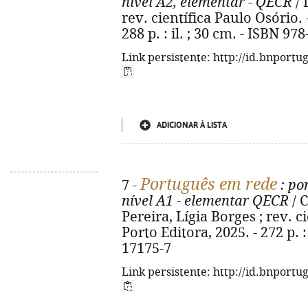
nível A2, elementar - QECR
/ 
rev. científica Paulo Osório. 
288 p. : il. ; 30 cm. - ISBN 97
Link persistente: http://id.bnportu
ADICIONAR À LISTA
Português em rede
7 -
: po
nível A1 - elementar QECR
/ 
Pereira, Lígia Borges ; rev. c
Porto Editora, 2025. - 272 p. :
17175-7
Link persistente: http://id.bnportu