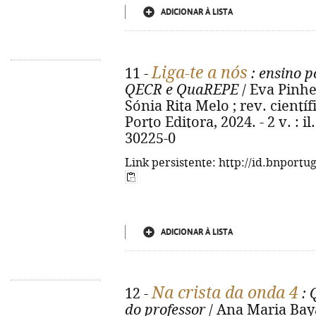
ADICIONAR À LISTA
Liga-te a nós
11 -
: ensino p
QECR e QuaREPE
/ Eva Pinhe
Sónia Rita Melo ; rev. científ
Porto Editora, 2024. - 2 v. : i
30225-0
Link persistente: http://id.bnportu
ADICIONAR À LISTA
Na crista da onda 4
12 -
: 
do professor
/ Ana Maria Bay