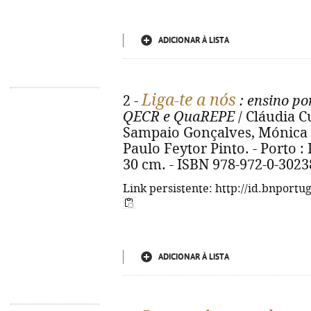
ADICIONAR À LISTA
Liga-te a nós
2 -
: ensino po
QECR e QuaREPE
/ Cláudia C
Sampaio Gonçalves, Mónica So
Paulo Feytor Pinto. - Porto : Po
30 cm. - ISBN 978-972-0-3023
Link persistente: http://id.bnportu
ADICIONAR À LISTA