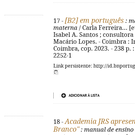
[B2] em português
17 -
: m
materna
/ Carla Ferreira... [e
Isabel A. Santos ; consultora
Macário Lopes. - Coimbra : 
Coimbra, cop. 2023. - 238 p. : 
2252-1
Link persistente: http://id.bnportu
ADICIONAR À LISTA
Academia JRS apresent
18 -
Branco"
: manual de ensino 