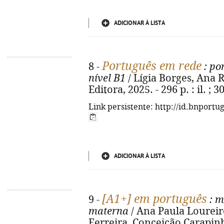
ADICIONAR À LISTA
Português em rede
8 -
: po
nível B1
/ Lígia Borges, Ana R
Editora, 2025. - 296 p. : il. ;
Link persistente: http://id.bnportu
ADICIONAR À LISTA
[A1+] em português
9 -
: m
materna
/ Ana Paula Loureiro.
Ferreira, Conceição Carapinha