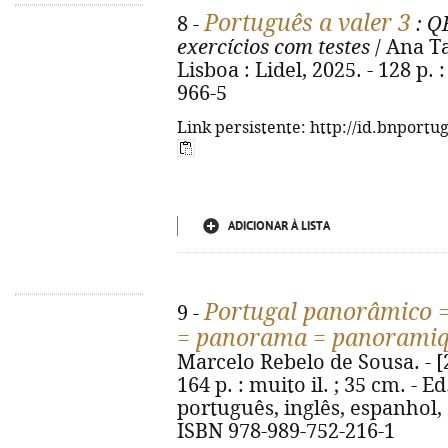
Português a valer 3
8 -
: Q
exercícios com testes
/ Ana Ta
Lisboa : Lidel, 2025. - 128 p. 
966-5
Link persistente: http://id.bnportu
ADICIONAR À LISTA
Portugal panorâmico 
9 -
= panorama = panorami
Marcelo Rebelo de Sousa. - [2ª
164 p. : muito il. ; 35 cm. -
português, inglês, espanhol,
ISBN 978-989-752-216-1