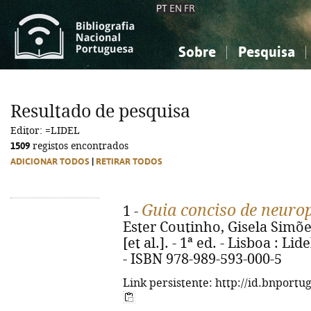
PT
EN
FR
Sobre
Pesquisa
Sobre a Bibliografia Nacional
Simples
Conhecimento, Informação...
Conhecimento, Informação...
Combinada
A
Resultado de pesquisa
Ciências sociais...
Ciências sociais...
Editor: =LIDEL
Arte, desporto...
Arte, desporto...
1509
registos encontrados
ADICIONAR TODOS
|
RETIRAR TODOS
Guia conciso de neurop
1 -
Ester Coutinho, Gisela Simõe
[et al.]. - 1ª ed. - Lisboa : Lide
- ISBN 978-989-593-000-5
Link persistente: http://id.bnportu