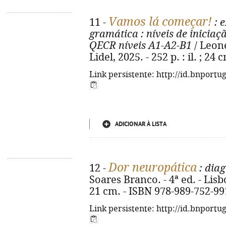
Vamos lá começar!
11 -
: e
gramática
: níveis de inicia
QECR níveis A1-A2-B1
/ Leone
Lidel, 2025. - 252 p. : il. ; 2
Link persistente: http://id.bnportu
ADICIONAR À LISTA
Dor neuropática
12 -
: diag
Soares Branco. - 4ª ed. - Lisboa
21 cm. - ISBN 978-989-752-99
Link persistente: http://id.bnportu