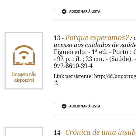
ADICIONAR À LISTA
Porque esperamos?
13 -
: 
acesso aos cuidados de saúd
Figueiredo. - 1ª ed. - Porto
- 92 p. : il. ; 23 cm. - (Saúde).
972-8610-39-4
Link persistente: http://id.bnportu
ADICIONAR À LISTA
Crónica de uma insu
14 -