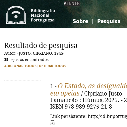
PT
EN
FR
Sobre
Pesquisa
Sobre a Bibliografia Nacional
Simples
Conhecimento, Informação...
Conhecimento, Informação...
Combinada
A
Resultado de pesquisa
Ciências sociais...
Ciências sociais...
Autor:=JUSTO, CIPRIANO, 1945-
Arte, desporto...
Arte, desporto...
15
registos encontrados
ADICIONAR TODOS
|
RETIRAR TODOS
O Estado, as desiguald
1 -
europeias
/ Cipriano Justo. -
Famalicão : Húmus, 2025. - 252
ISBN 978-989-9275-21-8
Link persistente: http://id.bnportu