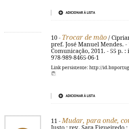
ADICIONAR À LISTA
Trocar de mão
10 -
/ Cipria
pref. José Manuel Mendes. - 
Comunicação, 2011. - 55 p. : il
978-989-8465-06-1
Link persistente: http://id.bnportu
ADICIONAR À LISTA
Mudar, para onde, c
11 -
Justo ; rev. Sara Figueiredo ;