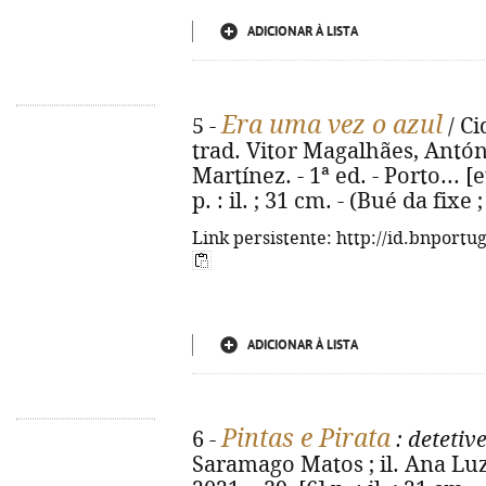
ADICIONAR À LISTA
Era uma vez o azul
5 -
/ Ci
trad. Vitor Magalhães, Antón
Martínez. - 1ª ed. - Porto... [e
p. : il. ; 31 cm. - (Bué da fixe
Link persistente: http://id.bnportu
ADICIONAR À LISTA
Pintas e Pirata
6 -
: detetiv
Saramago Matos ; il. Ana Luz. 