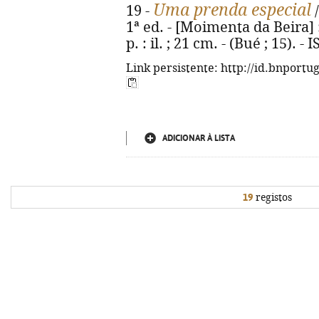
Uma prenda especial
19 -
/
1ª ed. - [Moimenta da Beira] :
p. : il. ; 21 cm. - (Bué ; 15). 
Link persistente: http://id.bnportu
ADICIONAR À LISTA
19
registos