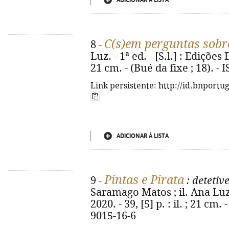
ADICIONAR À LISTA
C(s)em perguntas sobr
8 -
Luz. - 1ª ed. - [S.l.] : Edições E
21 cm. - (Bué da fixe ; 18). -
Link persistente: http://id.bnportu
ADICIONAR À LISTA
Pintas e Pirata
9 -
: detetiv
Saramago Matos ; il. Ana Luz. 
2020. - 39, [5] p. : il. ; 21 cm
9015-16-6