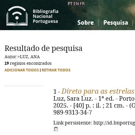
PT
EN
FR
Sobre
Pesquisa
Sobre a Bibliografia Nacional
Simples
Conhecimento, Informação...
Conhecimento, Informação...
Combinada
A
Resultado de pesquisa
Ciências sociais...
Ciências sociais...
Autor:=LUZ, ANA
Arte, desporto...
Arte, desporto...
19
registos encontrados
ADICIONAR TODOS
|
RETIRAR TODOS
Direto para as estrelas
1 -
Luz, Sara Luz. - 1ª ed. - Porto
2025. - [40] p. : il. ; 21 cm. -
989-9313-34-7
Link persistente: http://id.bnportu