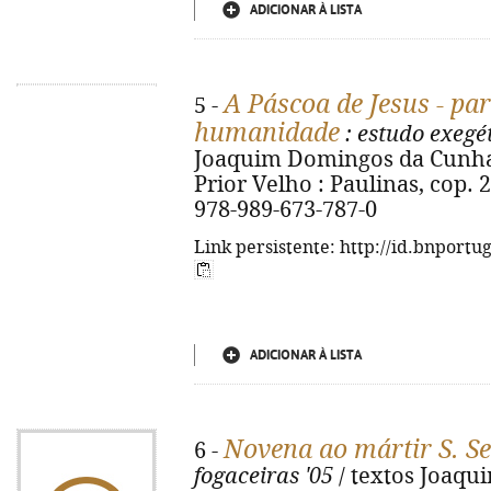
ADICIONAR À LISTA
A Páscoa de Jesus - pa
5 -
humanidade
: estudo exegét
Joaquim Domingos da Cunha A
Prior Velho : Paulinas, cop. 2
978-989-673-787-0
Link persistente: http://id.bnportu
ADICIONAR À LISTA
Novena ao mártir S. S
6 -
fogaceiras '05
/ textos Joaqu