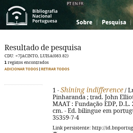
PT
EN
FR
Sobre
Pesquisa
Sobre a Bibliografia Nacional
Simples
Conhecimento, Informação...
Conhecimento, Informação...
Combinada
A
Resultado de pesquisa
Ciências sociais...
Ciências sociais...
CDU: =7JACINTO, LUISA(083.82)
Arte, desporto...
Arte, desporto...
1
registos encontrados
ADICIONAR TODOS
|
RETIRAR TODOS
Shining indifference
1 -
/ L
Pinharanda ; trad. John Elliot 
MAAT : Fundação EDP, D.L. 2024
cm. - Ed. bilingue em portugu
35359-7-4
Link persistente: http://id.bnportu