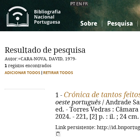
PT
EN
FR
Sobre
Pesquisa
Sobre a Bibliografia Nacional
Simples
Conhecimento, Informação...
Conhecimento, Informação...
Combinada
A
Resultado de pesquisa
Ciências sociais...
Ciências sociais...
Autor:=CARA-NOVA, DAVID, 1979-
Arte, desporto...
Arte, desporto...
1
registos encontrados
ADICIONAR TODOS
|
RETIRAR TODOS
Crónica de tantos feito
1 -
oeste português
/ Andrade San
ed. - Torres Vedras : Câmara
2024. - 221, [2] p. : il. ; 24 
Link persistente: http://id.bnportu