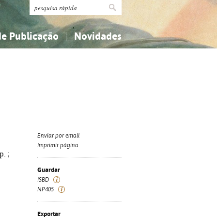
de Publicação
Novidades
s
Religião...
Religião...
Ciências aplicadas...
Ciências aplicadas...
História, geografia, biografias...
História, geografia, biografias...
Enviar por email
Imprimir página
p. ;
Guardar
ISBD
NP405
Exportar