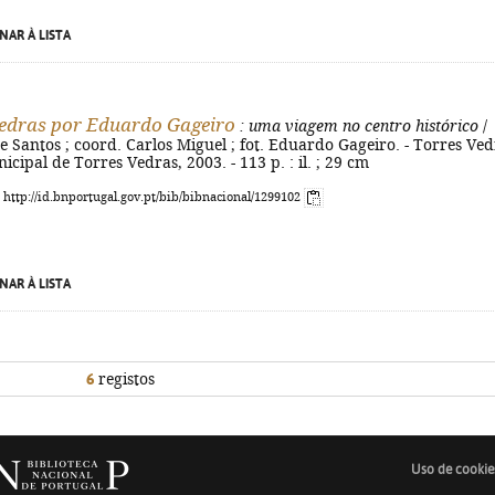
NAR À LISTA
edras por Eduardo Gageiro
: uma viagem no centro histórico
/
 Santos ; coord. Carlos Miguel ; fot. Eduardo Gageiro. - Torres Ved
cipal de Torres Vedras, 2003. - 113 p. : il. ; 29 cm
: http://id.bnportugal.gov.pt/bib/bibnacional/1299102
NAR À LISTA
6
registos
Uso de cookie