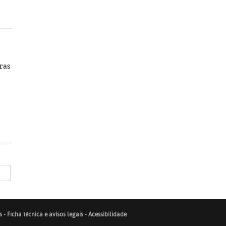
ras
s
-
Ficha técnica e avisos legais
-
Acessibilidade