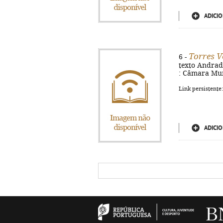
ADICIO
Torres V
6 -
texto Andrade
: Câmara Muni
Link persistente
ADICIO