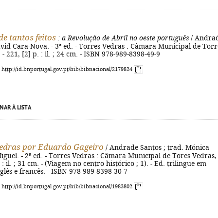
e tantos feitos
: a Revolução de Abril no oeste português
/ Andra
David Cara-Nova. - 3ª ed. - Torres Vedras : Câmara Municipal de Torr
- 221, [2] p. : il. ; 24 cm. - ISBN 978-989-8398-49-9
: http://id.bnportugal.gov.pt/bib/bibnacional/2179824
NAR À LISTA
edras por Eduardo Gageiro
/ Andrade Santos ; trad. Mónica
guel. - 2ª ed. - Torres Vedras : Câmara Municipal de Tores Vedras,
 : il. ; 31 cm. - (Viagem no centro histórico ; 1). - Ed. trilingue em
glês e francês. - ISBN 978-989-8398-30-7
: http://id.bnportugal.gov.pt/bib/bibnacional/1983802