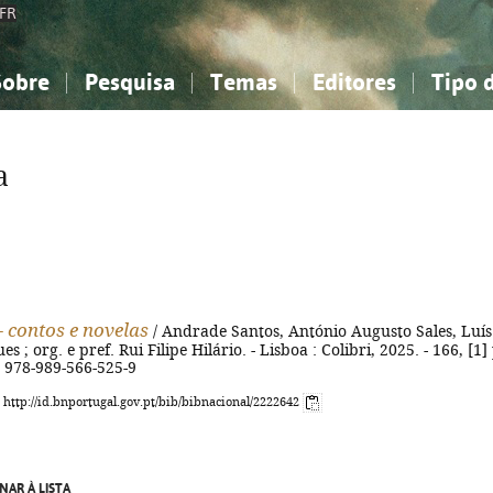
FR
Sobre
Pesquisa
Temas
Editores
Tipo 
obre a Bibliografia Nacional
imples
onhecimento, Informação...
onhecimento, Informação...
Combinada
A minha lista
Como utilizar
Filosofia, psicologia...
Filosofia, psicologia...
Perguntas frequente
a
iências sociais...
iências sociais...
Ciências exatas e naturais...
Ciências exatas e naturais...
rte, desporto...
rte, desporto...
Literatura, linguística...
Literatura, linguística...
- contos e novelas
/ Andrade Santos, António Augusto Sales, Luís
es ; org. e pref. Rui Filipe Hilário. - Lisboa : Colibri, 2025. - 166, [1] 
N 978-989-566-525-9
: http://id.bnportugal.gov.pt/bib/bibnacional/2222642
NAR À LISTA