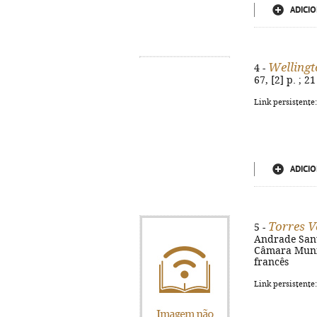
ADICIO
Welling
4 -
67, [2] p. ; 
Link persistente
ADICIO
Torres V
5 -
Andrade Santo
Câmara Munici
francês
Link persistente