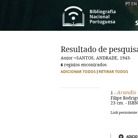
PT
EN
S
S
C
C
Resultado de pesquis
C
C
Autor:=SANTOS, ANDRADE, 1943-
A
A
6
registos encontrados
ADICIONAR TODOS
|
RETIRAR TODOS
Arandis 
1 -
Filipe Rodrigu
23 cm. - ISB
Link persistente
ADICIO