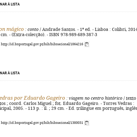
NAR À LISTA
ton mágico
: conto
/ Andrade Santos. - 1ª ed. - Lisboa : Colibri, 2014
21 cm. - (Extra-colecção). - ISBN 978-989-689-387-3
: http://id.bnportugal.gov.pt/bib/bibnacional/1864216
NAR À LISTA
edras por Eduardo Gageiro
: viagem no centro histórico
/ texto
s ; coord. Carlos Miguel ; fot. Eduardo Gageiro. - Torres Vedras :
pal, 2005. - 113 p. : il. ; 29 cm. - Ed. trilingue em português, inglês
: http://id.bnportugal.gov.pt/bib/bibnacional/1380031