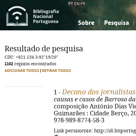
PT
EN
FR
Sobre
Pesquisa
Sobre a Bibliografia Nacional
Simples
Conhecimento, Informação...
Conhecimento, Informação...
Combinada
A
Resultado de pesquisa
Ciências sociais...
Ciências sociais...
CDU: =821.134.3-92"19/20"
Arte, desporto...
Arte, desporto...
1102
registos encontrados
ADICIONAR TODOS
|
RETIRAR TODOS
Decano dos jornalista
1 -
causas e casos de Barroso da
composição António Dias Vie
Guimarães : Cidade Berço, 2026
978-989-8774-58-3
Link persistente: http://id.bnportu