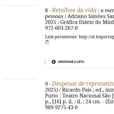
Retalhos da vida
8 -
: a me
pessoas
/ Adriano Simões Santo.
2025 : Gráfica Diário do Minho
972-603-267-0
Link persistente: http://id.bnportu
ADICIONAR À LISTA
Despesas de represent
9 -
2025)
/ Ricardo Pais ; ed., int
Porto : Teatro Nacional São J
p., [16] p. il. : il. ; 24 cm. - 
989-9275-43-0