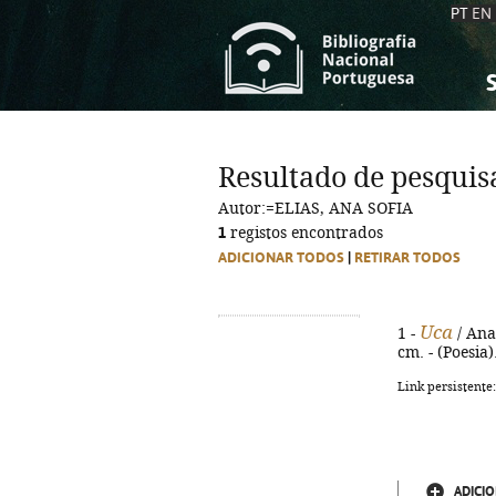
PT
EN
S
S
C
C
Resultado de pesquis
C
C
Autor:=ELIAS, ANA SOFIA
A
A
1
registos encontrados
ADICIONAR TODOS
|
RETIRAR TODOS
Uca
1 -
/ Ana 
cm. - (Poesia
Link persistente
ADICIO