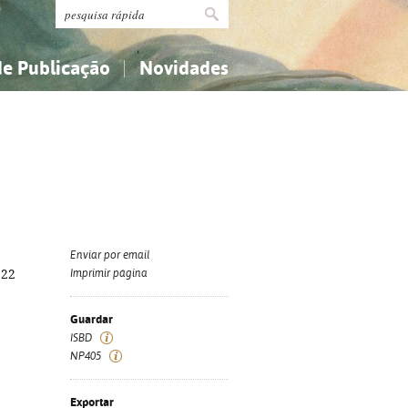
de Publicação
Novidades
s
Religião...
Religião...
Ciências aplicadas...
Ciências aplicadas...
História, geografia, biografias...
História, geografia, biografias...
Enviar por email
 22
Imprimir página
Guardar
ISBD
NP405
Exportar