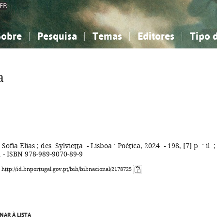
FR
Sobre
Pesquisa
Temas
Editores
Tipo 
obre a Bibliografia Nacional
imples
onhecimento, Informação...
onhecimento, Informação...
Combinada
A minha lista
Como utilizar
Filosofia, psicologia...
Filosofia, psicologia...
Perguntas frequente
a
iências sociais...
iências sociais...
Ciências exatas e naturais...
Ciências exatas e naturais...
rte, desporto...
rte, desporto...
Literatura, linguística...
Literatura, linguística...
Sofia Elias ; des. Sylvietta. - Lisboa : Poética, 2024. - 198, [7] p. : il. ;
). - ISBN 978-989-9070-89-9
: http://id.bnportugal.gov.pt/bib/bibnacional/2178725
NAR À LISTA