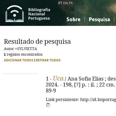
PT
EN
FR
Sobre
Pesquisa
Sobre a Bibliografia Nacional
Simples
Conhecimento, Informação...
Conhecimento, Informação...
Combinada
A
Resultado de pesquisa
Ciências sociais...
Ciências sociais...
Autor:=SYLVIETTA
Arte, desporto...
Arte, desporto...
1
registos encontrados
ADICIONAR TODOS
|
RETIRAR TODOS
Uca
1 -
/ Ana Sofia Elias ; des
2024. - 198, [7] p. : il. ; 22 c
89-9
Link persistente: http://id.bnportu