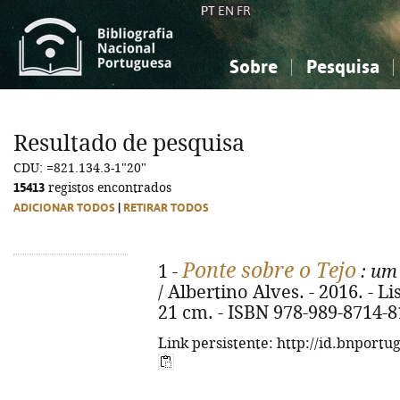
PT
EN
FR
Sobre
Pesquisa
Sobre a Bibliografia Nacional
Simples
Conhecimento, Informação...
Conhecimento, Informação...
Combinada
A
Resultado de pesquisa
Ciências sociais...
Ciências sociais...
CDU: =821.134.3-1"20"
Arte, desporto...
Arte, desporto...
15413
registos encontrados
ADICIONAR TODOS
|
RETIRAR TODOS
Ponte sobre o Tejo
1 -
: um 
/ Albertino Alves. - 2016. - Lis
21 cm. - ISBN 978-989-8714-8
Link persistente: http://id.bnportu