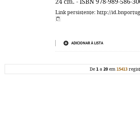
24 cm. - ISBN 978-989-586-30
Link persistente: http://id.bnportu
ADICIONAR À LISTA
De
1
a
20
em
15413
regis