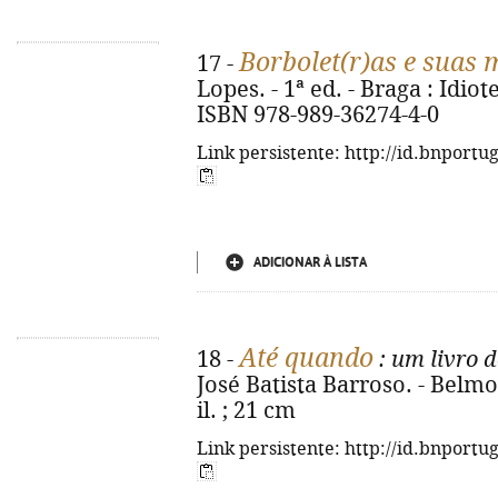
Borbolet(r)as e suas 
17 -
Lopes. - 1ª ed. - Braga : Idiot
ISBN 978-989-36274-4-0
Link persistente: http://id.bnportu
ADICIONAR À LISTA
Até quando
18 -
: um livro 
José Batista Barroso. - Belmont
il. ; 21 cm
Link persistente: http://id.bnportu