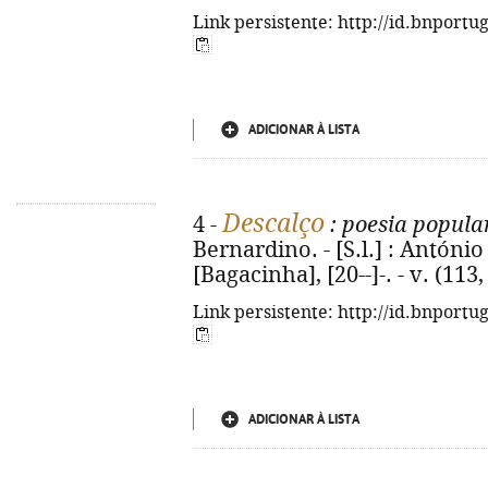
Link persistente: http://id.bnportu
ADICIONAR À LISTA
Descalço
4 -
: poesia popula
Bernardino. - [S.l.] : Antón
[Bagacinha], [20--]-. - v. (113, 
Link persistente: http://id.bnportu
ADICIONAR À LISTA