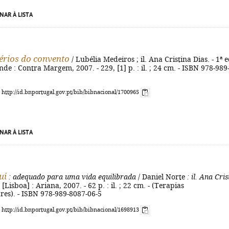
NAR À LISTA
érios do convento
/ Lubélia Medeiros ; il. Ana Cristina Dias. - 1ª e
de : Contra Margem, 2007. - 229, [1] p. : il. ; 24 cm. - ISBN 978-989
: http://id.bnportugal.gov.pt/bib/bibnacional/1700965
NAR À LISTA
ui
: adequado para uma vida equilibrada
/ Daniel Norte
: il. Ana Cris
 - [Lisboa] : Ariana, 2007. - 62 p. : il. ; 22 cm. - (Terapias
es). - ISBN 978-989-8087-06-5
: http://id.bnportugal.gov.pt/bib/bibnacional/1698913