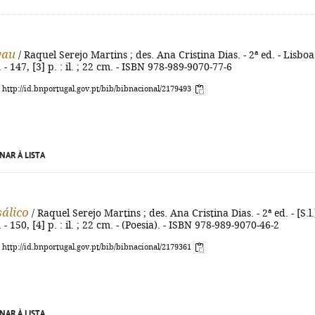
vau
/ Raquel Serejo Martins ; des. Ana Cristina Dias. - 2ª ed. - Lisboa
 - 147, [3] p. : il. ; 22 cm. - ISBN 978-989-9070-77-6
: http://id.bnportugal.gov.pt/bib/bibnacional/2179493
NAR À LISTA
sálico
/ Raquel Serejo Martins ; des. Ana Cristina Dias. - 2ª ed. - [S.l.]
 - 150, [4] p. : il. ; 22 cm. - (Poesia). - ISBN 978-989-9070-46-2
: http://id.bnportugal.gov.pt/bib/bibnacional/2179361
NAR À LISTA