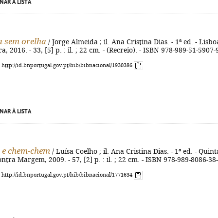
NAR À LISTA
a sem orelha
/ Jorge Almeida ; il. Ana Cristina Dias. - 1ª ed. - Lisbo
, 2016. - 33, [5] p. : il. ; 22 cm. - (Recreio). - ISBN 978-989-51-5907-
: http://id.bnportugal.gov.pt/bib/bibnacional/1930386
NAR À LISTA
e chem-chem
/ Luísa Coelho ; il. Ana Cristina Dias. - 1ª ed. - Quint
ntra Margem, 2009. - 57, [2] p. : il. ; 22 cm. - ISBN 978-989-8086-38
: http://id.bnportugal.gov.pt/bib/bibnacional/1771634