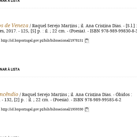
NAR À LISTA
s de Veneza
/ Raquel Serejo Martins ; il. Ana Cristina Dias. - [S.l.] 
s, 2017. - 125, [5] p. : il. ; 22 cm. - (Poesia). - ISBN 978-989-99830-8-
: http://id.bnportugal.gov.pt/bib/bibnacional/1978151
NAR À LISTA
incêndio
/ Raquel Serejo Martins ; il. Ana Cristina Dias. - Óbidos :
 - 132, [2] p. : il. ; 22 cm. - (Poesia). - ISBN 978-989-99585-6-2
: http://id.bnportugal.gov.pt/bib/bibnacional/1959330