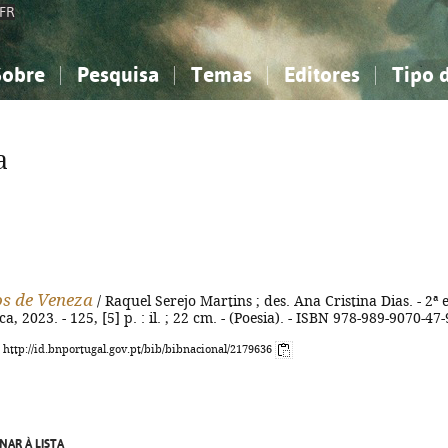
FR
Sobre
Pesquisa
Temas
Editores
Tipo 
obre a Bibliografia Nacional
imples
onhecimento, Informação...
onhecimento, Informação...
Combinada
A minha lista
Como utilizar
Filosofia, psicologia...
Filosofia, psicologia...
Perguntas frequente
a
iências sociais...
iências sociais...
Ciências exatas e naturais...
Ciências exatas e naturais...
rte, desporto...
rte, desporto...
Literatura, linguística...
Literatura, linguística...
s de Veneza
/ Raquel Serejo Martins ; des. Ana Cristina Dias. - 2ª e
ca, 2023. - 125, [5] p. : il. ; 22 cm. - (Poesia). - ISBN 978-989-9070-47-
: http://id.bnportugal.gov.pt/bib/bibnacional/2179636
NAR À LISTA