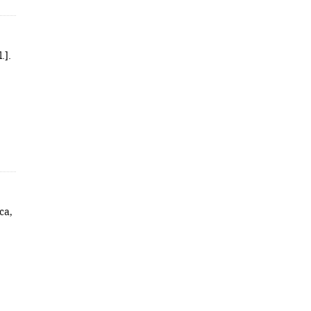
.].
ca,