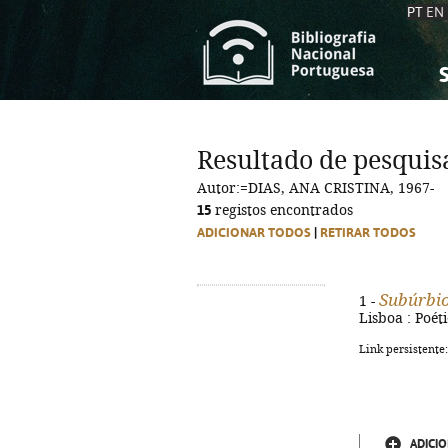
PT
EN
S
S
C
C
Resultado de pesquis
C
C
Autor:=DIAS, ANA CRISTINA, 1967-
A
A
15
registos encontrados
ADICIONAR TODOS
|
RETIRAR TODOS
Subúrbio
1 -
Lisboa : Poéti
Link persistente
ADICIO