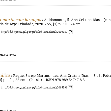
a-morta com laranjas
/ A. Riomonte ; il. Ana Cristina Dias... [et al
ria de Arte Trindade, 2020. - 55, [1] p. : il. ; 24 cm
: http://id.bnportugal.gov.pt/bib/bibnacional/2099957
NAR À LISTA
sálico
/ Raquel Serejo Martins ; des. Ana Cristina Dias. - [S.l.] : Poéti
4] p. : il. ; 22 cm. - (Poesia). - ISBN 978-989-54747-8-3
: http://id.bnportugal.gov.pt/bib/bibnacional/2065596