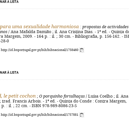
NAR À LISTA
 para uma sexualidade harmoniosa
: propostas de actividades
anos
/ Ana Mafalda Damião ; il. Ana Cristina Dias. - 1ª ed. - Quinta d
 Margem, 2009. - 164 p. : il. ; 30 cm. - Bibliografia, p. 156-162. - I
-28-0
: http://id.bnportugal.gov.pt/bib/bibnacional/1758460
NAR À LISTA
, le petit cochon
;
O porquinho fortalhaças
/ Luísa Coelho ; il. Ana
 ; trad. Francis Arbois. - 1ª ed. - Quinta do Conde : Contra Margem,
] p. : il. ; 22 cm. - ISBN 978-989-8086-23-5
: http://id.bnportugal.gov.pt/bib/bibnacional/1757881