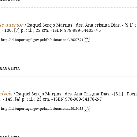
NAR À LISTA
de interior
/ Raquel Serejo Martins ; des. Ana cristina Dias. - [S.l.] :
 - 100, [7] p. : il. ; 22 cm. - ISBN 978-989-54403-7-5
: http://id.bnportugal.gov.pt/bib/bibnacional/2027371
NAR À LISTA
cíveis
/ Raquel Serejo Martins ; des. Ana Cristina Dias. - [S.l.] : Poét
 - 145, [4] p. : il. ; 23 cm. - ISBN 978-989-54178-2-7
: http://id.bnportugal.gov.pt/bib/bibnacional/2019463