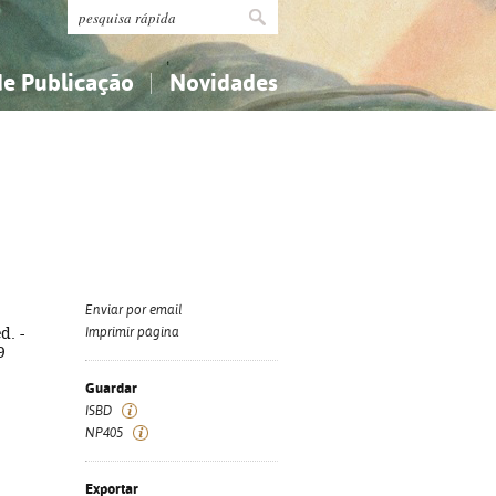
de Publicação
Novidades
s
Religião...
Religião...
Ciências aplicadas...
Ciências aplicadas...
História, geografia, biografias...
História, geografia, biografias...
Enviar por email
d. -
Imprimir página
9
Guardar
ISBD
NP405
Exportar