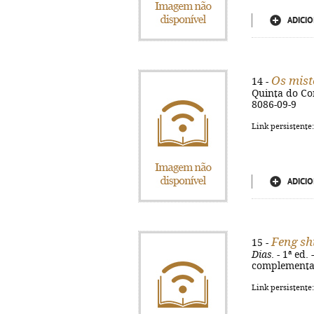
ADICIO
Os mist
14 -
Quinta do Con
8086-09-9
Link persistente
ADICIO
Feng sh
15 -
Dias
. - 1ª ed.
complementar
Link persistente