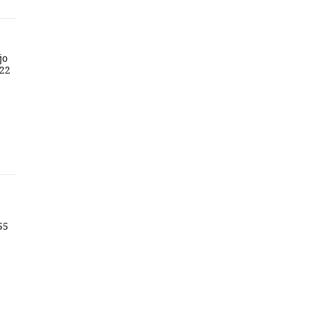
jo
 22
55