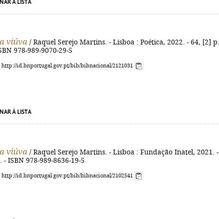
NAR À LISTA
a viúva
/ Raquel Serejo Martins. - Lisboa : Poética, 2022. - 64, [2] p.
- ISBN 978-989-9070-29-5
: http://id.bnportugal.gov.pt/bib/bibnacional/2121031
NAR À LISTA
a viúva
/ Raquel Serejo Martins. - Lisboa : Fundação Inatel, 2021. -
cm. - ISBN 978-989-8636-19-5
: http://id.bnportugal.gov.pt/bib/bibnacional/2102541