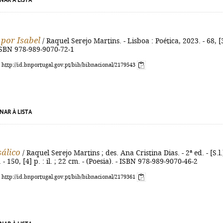
NAR À LISTA
por Isabel
/ Raquel Serejo Martins. - Lisboa : Poética, 2023. - 68, [
 ISBN 978-989-9070-72-1
: http://id.bnportugal.gov.pt/bib/bibnacional/2179543
NAR À LISTA
sálico
/ Raquel Serejo Martins ; des. Ana Cristina Dias. - 2ª ed. - [S.l.]
 - 150, [4] p. : il. ; 22 cm. - (Poesia). - ISBN 978-989-9070-46-2
: http://id.bnportugal.gov.pt/bib/bibnacional/2179361