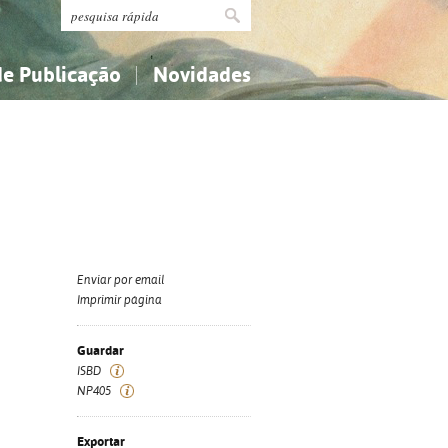
de Publicação
Novidades
s
Religião...
Religião...
Ciências aplicadas...
Ciências aplicadas...
História, geografia, biografias...
História, geografia, biografias...
Enviar por email
Imprimir página
Guardar
ISBD
NP405
Exportar