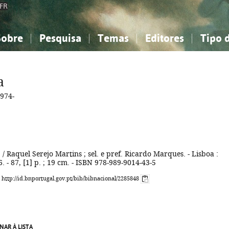
FR
Sobre
Pesquisa
Temas
Editores
Tipo 
obre a Bibliografia Nacional
imples
onhecimento, Informação...
onhecimento, Informação...
Combinada
A minha lista
Como utilizar
Filosofia, psicologia...
Filosofia, psicologia...
Perguntas frequente
a
iências sociais...
iências sociais...
Ciências exatas e naturais...
Ciências exatas e naturais...
974-
rte, desporto...
rte, desporto...
Literatura, linguística...
Literatura, linguística...
o
/ Raquel Serejo Martins ; sel. e pref. Ricardo Marques. - Lisboa :
 - 87, [1] p. ; 19 cm. - ISBN 978-989-9014-43-5
: http://id.bnportugal.gov.pt/bib/bibnacional/2285848
NAR À LISTA