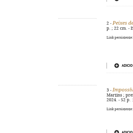
Peixes d
2 -
p. ; 22 cm. -
Link persistente
ADICIO
Impossív
3 -
Martins ; pre
2024. - 52 p. 
Link persistente
ADICIO