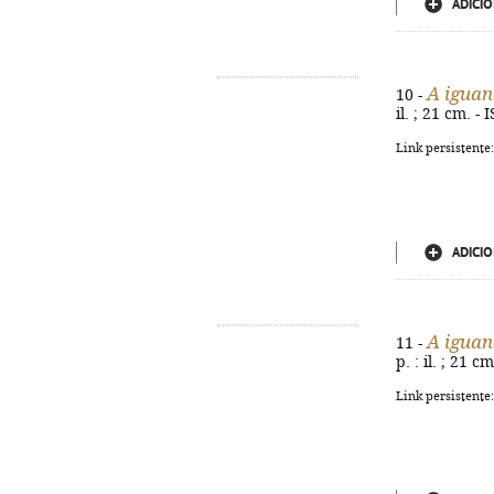
ADICIO
A iguan
10 -
il. ; 21 cm. 
Link persistente
ADICIO
A iguan
11 -
p. : il. ; 21 
Link persistente