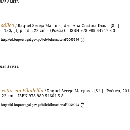
NAR À LISTA
 sálico
/ Raquel Serejo Martins ; des. Ana Cristina Dias. - [S.l.] :
 - 150, [4] p. : il. ; 22 cm. - (Poesia). - ISBN 978-989-54747-8-3
: http://id.bnportugal.gov.pt/bib/bibnacional/2065596
NAR À LISTA
 estar em Filadélfia
/ Raquel Serejo Martins. - [S.l.] : Poética, 2019
l. ; 22 cm. - ISBN 978-989-54604-5-8
: http://id.bnportugal.gov.pt/bib/bibnacional/2059973