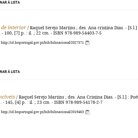
NAR À LISTA
 de interior
/ Raquel Serejo Martins ; des. Ana cristina Dias. - [S.l.] 
 - 100, [7] p. : il. ; 22 cm. - ISBN 978-989-54403-7-5
: http://id.bnportugal.gov.pt/bib/bibnacional/2027371
NAR À LISTA
ncíveis
/ Raquel Serejo Martins ; des. Ana Cristina Dias. - [S.l.] : Poé
 - 145, [4] p. : il. ; 23 cm. - ISBN 978-989-54178-2-7
: http://id.bnportugal.gov.pt/bib/bibnacional/2019463