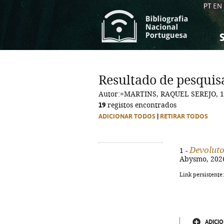
PT
EN
S
S
C
C
Resultado de pesquis
C
C
Autor:=MARTINS, RAQUEL SEREJO, 1
A
A
19
registos encontrados
ADICIONAR TODOS
|
RETIRAR TODOS
Devolut
1 -
Abysmo, 2026.
Link persistente
ADICIO