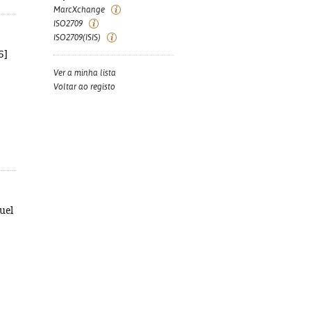
MarcXchange
ISO2709
ISO2709(ISIS)
5]
Ver a minha lista
Voltar ao registo
uel