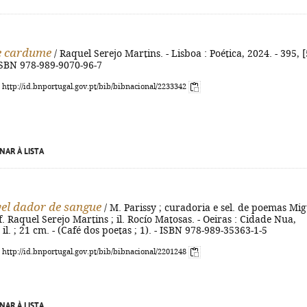
e cardume
/ Raquel Serejo Martins. - Lisboa : Poética, 2024. - 395, [
 ISBN 978-989-9070-96-7
: http://id.bnportugal.gov.pt/bib/bibnacional/2233342
NAR À LISTA
el dador de sangue
/ M. Parissy ; curadoria e sel. de poemas Mig
f. Raquel Serejo Martins ; il. Rocío Matosas. - Oeiras : Cidade Nua,
: il. ; 21 cm. - (Café dos poetas ; 1). - ISBN 978-989-35363-1-5
: http://id.bnportugal.gov.pt/bib/bibnacional/2201248
NAR À LISTA