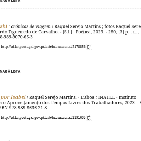
NAR À LISTA
shi
: crónicas de viagem
/ Raquel Serejo Martins ; fotos Raquel Sere
do Figueiredo de Carvalho. - [S.l.] : Poética, 2023. - 280, [3] p. : il. ;
78-989-9070-65-3
: http://id.bnportugal.gov.pt/bib/bibnacional/2178856
NAR À LISTA
por Isabel
/ Raquel Serejo Martins. - Lisboa : INATEL - Instituto
a o Aproveitamento dos Tempos Livres dos Trabalhadores, 2023. - 
 ISBN 978-989-8636-21-8
: http://id.bnportugal.gov.pt/bib/bibnacional/2151635