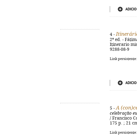
ADICIO
Itinerár
4 -
2ª ed. - Fátim
Itinerario mi
9288-08-9
Link persistente
ADICIO
A (con)c
5 -
celebração eu
/ Francisco Co
175 p. ; 21 c
Link persistente