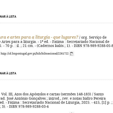
NAR À LISTA
ra e artes para a liturgia - que lugares?
/ org. Serviço de
 Artes para a liturgia. - 1ª ed. - Fatima : Secretariado Nacional de
. - 70 p. : il. ; 21 cm. - (Cadernos kalós ; 1). - ISBN 978-989-9288-05-
: http://id.bnportugal.gov.pt/bib/bibnacional/2261722
NAR À LISTA
. Vol. III, Atos dos Apóstolos e cartas (sermões 148-183) / Santo
rad. José António Gonçalves ; introd., rev. e notas Isidro Pereira
ed. - Fátima : Secretariado Nacional de Liturgia, 2025. - 415, [1] p. ;
 ; 3). - ISBN 978-989-9288-03-4