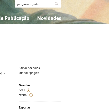
de Publicação
Novidades
s
Religião...
Religião...
Ciências aplicadas...
Ciências aplicadas...
História, geografia, biografias...
História, geografia, biografias...
Enviar por email
d. -
Imprimir página
Guardar
ISBD
NP405
Exportar