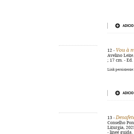
ADICIO
Vou à m
12 -
Avelino Leite.
; 17 cm. - Ed
Link persistente
ADICIO
Desafeta
13 -
Conselho Pont
Liturgia, 2025
- linee guida