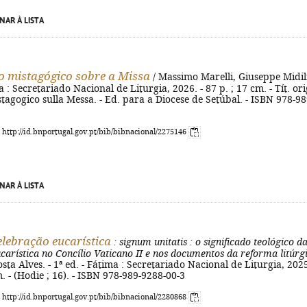
NAR À LISTA
io mistagógico sobre a Missa
/ Massimo Marelli, Giuseppe Midili
a : Secretariado Nacional de Liturgia, 2026. - 87 p. ; 17 cm. - Tít. ori
stagogico sulla Messa. - Ed. para a Diocese de Setúbal. - ISBN 978-98
: http://id.bnportugal.gov.pt/bib/bibnacional/2275146
NAR À LISTA
elebração eucarística
: signum unitatis
: o significado teológico d
carística no Concílio Vaticano II e nos documentos da reforma litúrg
sta Alves. - 1ª ed. - Fátima : Secretariado Nacional de Liturgia, 2025
m. - (Hodie ; 16). - ISBN 978-989-9288-00-3
: http://id.bnportugal.gov.pt/bib/bibnacional/2280868