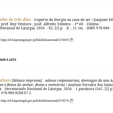
ho de três dias
: tropário da liturgia na casa do ser
/ Joaquim Fé
pref. Ruy Ventura ; posf. Alfredo Teixeira. - 1ª ed. - Fátima :
acional de Liturgia, 2026. - 82, [2] p. : il. ; 21 cm. - ISBN 978-989-
: http://id.bnportugal.gov.pt/bib/bibnacional/2276876
NAR À LISTA
almos
[Música impressa]
: salmos responsoriais, domingos do ano A
des e festas do senhor, festas e memórias
/ António Ferreira dos Santo
a : Secretariado Nacional de Liturgia, 2026. - 1 partitura (547, [1] p.
N 978-989-9288-07-2
: http://id.bnportugal.gov.pt/bib/bibnacional/2276279