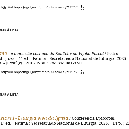
: http://id.bnportugal.gov.pt/bib/bibnacional/2219773
NAR À LISTA
nio
: a dimensão cósmica do Exultet e da Vigília Pascal
/ Pedro
rigues. - 1ª ed. - Fátima : Secretariado Nacional de Liturgia, 2025. 
. - (Exsultet ; 20). - ISBN 978-989-9081-97-0
: http://id.bnportugal.gov.pt/bib/bibnacional/2219768
NAR À LISTA
storal - Liturgia viva da Igreja
/ Conferência Episcopal
 1ª ed. - Fátima : Secretariado Nacional de Liturgia, 2025. - 14 p. ; 2