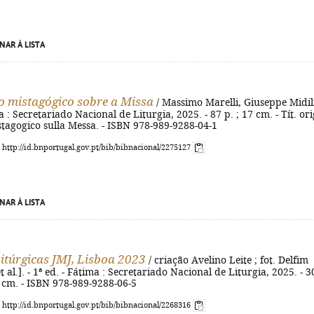
NAR À LISTA
io mistagógico sobre a Missa
/ Massimo Marelli, Giuseppe Midili
a : Secretariado Nacional de Liturgia, 2025. - 87 p. ; 17 cm. - Tít. ori
stagogico sulla Messa. - ISBN 978-989-9288-04-1
: http://id.bnportugal.gov.pt/bib/bibnacional/2275127
NAR À LISTA
Litúrgicas JMJ, Lisboa 2023
/ criação Avelino Leite ; fot. Delfim
 al.]. - 1ª ed. - Fátima : Secretariado Nacional de Liturgia, 2025. - 3
 23 cm. - ISBN 978-989-9288-06-5
: http://id.bnportugal.gov.pt/bib/bibnacional/2268316