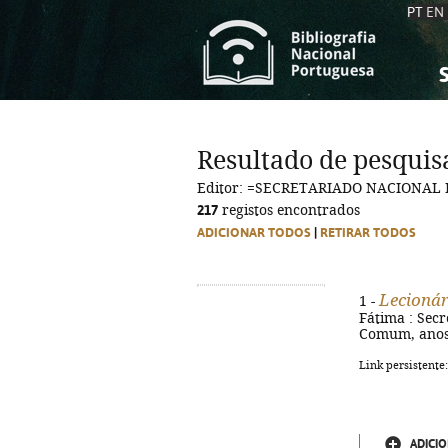
PT
EN
S
S
C
C
Resultado de pesquis
C
C
Editor: =SECRETARIADO NACIONAL 
A
A
217
registos encontrados
ADICIONAR TODOS
|
RETIRAR TODOS
Lecionári
1 -
Fátima : Secre
Comum, anos í
Link persistente
ADICIO