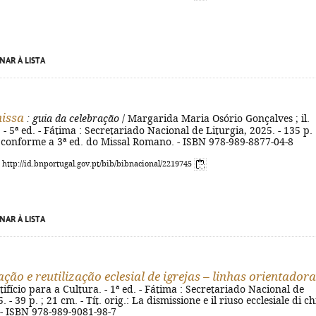
NAR À LISTA
issa
: guia da celebração
/ Margarida Maria Osório Gonçalves ; il.
 - 5ª ed. - Fátima : Secretariado Nacional de Liturgia, 2025. - 135 p. :
. conforme a 3ª ed. do Missal Romano. - ISBN 978-989-8877-04-8
: http://id.bnportugal.gov.pt/bib/bibnacional/2219745
NAR À LISTA
ção e reutilização eclesial de igrejas – linhas orientador
ifício para a Cultura. - 1ª ed. - Fátima : Secretariado Nacional de
. - 39 p. ; 21 cm. - Tít. orig.: La dismissione e il riuso ecclesiale di ch
. - ISBN 978-989-9081-98-7