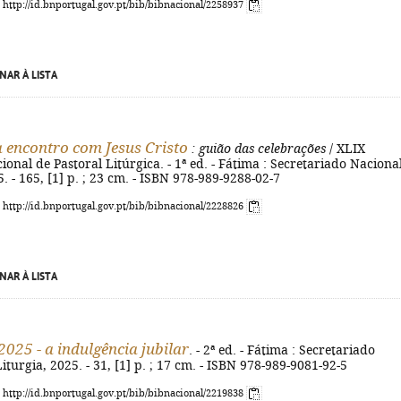
: http://id.bnportugal.gov.pt/bib/bibnacional/2258937
NAR À LISTA
a encontro com Jesus Cristo
: guião das celebrações
/ XLIX
onal de Pastoral Litúrgica. - 1ª ed. - Fátima : Secretariado Naciona
5. - 165, [1] p. ; 23 cm. - ISBN 978-989-9288-02-7
: http://id.bnportugal.gov.pt/bib/bibnacional/2228826
NAR À LISTA
2025 - a indulgência jubilar
. - 2ª ed. - Fátima : Secretariado
iturgia, 2025. - 31, [1] p. ; 17 cm. - ISBN 978-989-9081-92-5
: http://id.bnportugal.gov.pt/bib/bibnacional/2219838