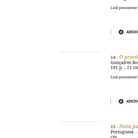
Link persistente
ADICIO
O precó
14 -
Gonçalves Rod
191 p. ; 21 cm
Link persistente
ADICIO
Nota pa
15 -
Portuguesa. -
cm