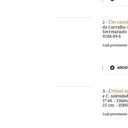
Um camin
2 -
de Carvalho / 
Secretariado N
9288-09-6
Link persistente
ADICIO
Entoai s
3 -
e C, solenida
1ª ed. - Fátim
25 cm. - ISB
Link persistente