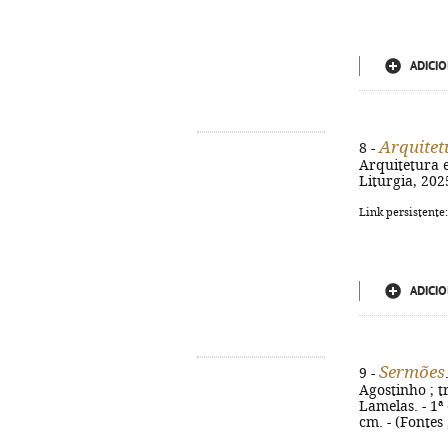
ADICIO
Arquitetu
8 -
Arquitetura e
Liturgia, 2025
Link persistente
ADICIO
Sermões
9 -
Agostinho ; t
Lamelas. - 1ª 
cm. - (Fontes