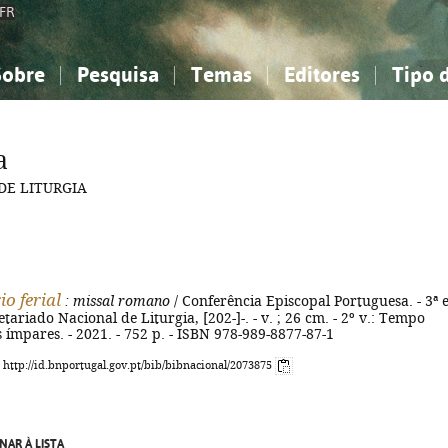
FR
Sobre
Pesquisa
Temas
Editores
Tipo 
obre a Bibliografia Nacional
imples
onhecimento, Informação...
onhecimento, Informação...
Combinada
A minha lista
Como utilizar
Filosofia, psicologia...
Filosofia, psicologia...
Perguntas frequente
a
iências sociais...
iências sociais...
Ciências exatas e naturais...
Ciências exatas e naturais...
DE LITURGIA
rte, desporto...
rte, desporto...
Literatura, linguística...
Literatura, linguística...
o ferial
: missal romano
/ Conferência Episcopal Portuguesa. - 3ª e
tariado Nacional de Liturgia, [202-]-. - v. ; 26 cm. - 2º v.: Tempo
mpares. - 2021. - 752 p. - ISBN 978-989-8877-87-1
: http://id.bnportugal.gov.pt/bib/bibnacional/2073875
NAR À LISTA