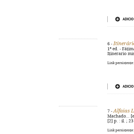
ADICIO
Itinerár
6 -
1ª ed. - Fátim
Itinerario mi
Link persistente
ADICIO
Alfaias 
7 -
Machado... [et
[2] p. : il. ;
Link persistente