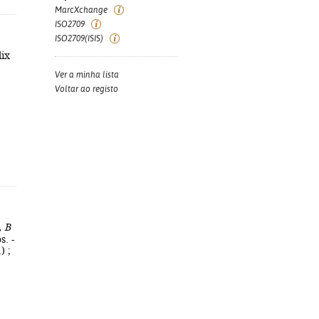
MarcXchange
ISO2709
ISO2709(ISIS)
lix
Ver a minha lista
Voltar ao registo
, B
s. -
) ;