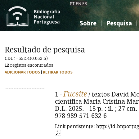
PT
EN
FR
Sobre
Pesquisa
Sobre a Bibliografia Nacional
Simples
Conhecimento, Informação...
Conhecimento, Informação...
Combinada
A
Resultado de pesquisa
Ciências sociais...
Ciências sociais...
CDU: =552.4(0.053.5)
Arte, desporto...
Arte, desporto...
12
registos encontrados
ADICIONAR TODOS
|
RETIRAR TODOS
Fucsite
1 -
/ textos David Mor
científica Maria Cristina Marti
D.L. 2025. - 15 p. : il. ; 27 cm
978-989-571-632-6
Link persistente: http://id.bnportu