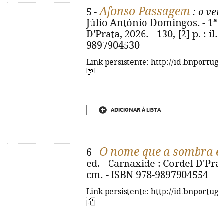
Afonso Passagem
5 -
: o v
Júlio António Domingos. - 1ª 
D'Prata, 2026. - 130, [2] p. : i
9897904530
Link persistente: http://id.bnportu
ADICIONAR À LISTA
O nome que a sombra 
6 -
ed. - Carnaxide : Cordel D'Prata
cm. - ISBN 978-9897904554
Link persistente: http://id.bnportu