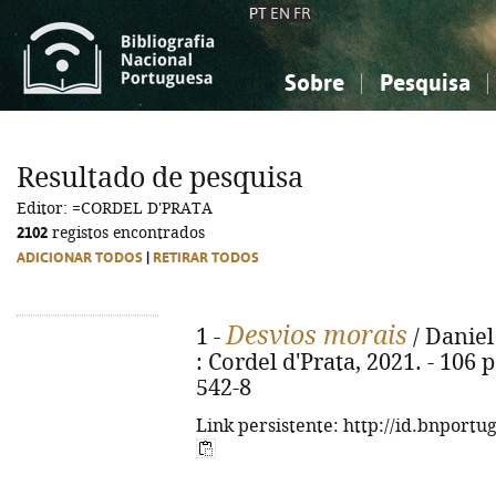
PT
EN
FR
Sobre
Pesquisa
Sobre a Bibliografia Nacional
Simples
Conhecimento, Informação...
Conhecimento, Informação...
Combinada
A
Resultado de pesquisa
Ciências sociais...
Ciências sociais...
Editor: =CORDEL D'PRATA
Arte, desporto...
Arte, desporto...
2102
registos encontrados
ADICIONAR TODOS
|
RETIRAR TODOS
Desvios morais
1 -
/ Daniel
: Cordel d'Prata, 2021. - 106 
542-8
Link persistente: http://id.bnportu