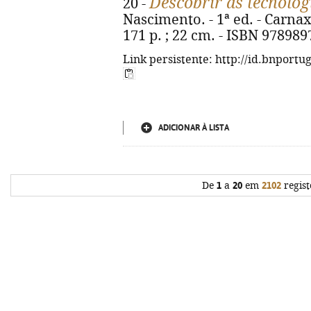
Descobrir as tecnolog
20 -
Nascimento. - 1ª ed. - Carnax
171 p. ; 22 cm. - ISBN 97898
Link persistente: http://id.bnportu
ADICIONAR À LISTA
De
1
a
20
em
2102
regist