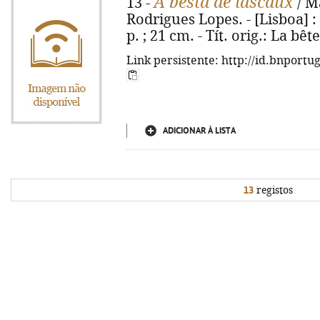
A besta de lascaux
13 -
/ M
Rodrigues Lopes. - [Lisboa] : 
p. ; 21 cm. - Tít. orig.: La bê
Link persistente: http://id.bnportu
ADICIONAR À LISTA
13
registos