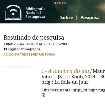
PT
EN
FR
Sobre
Pesquisa
Sobre a Bibliografia Nacional
Simples
Conhecimento, Informação...
Conhecimento, Informação...
Combinada
A
Resultado de pesquisa
Ciências sociais...
Ciências sociais...
Autor:=BLANCHOT, MAURICE, 1907-2003
Arte, desporto...
Arte, desporto...
13
registos encontrados
ADICIONAR TODOS
|
RETIRAR TODOS
A loucura do dia
1 -
/ Mauri
Vitor. - [S.l.] : Snob, 2024. - 30
orig.: La folie du jour
Link persistente: http://id.bnportu