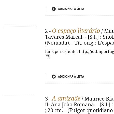
ADICIONAR À LISTA
O espaço literário
2 -
/ Mau
Tavares Marçal. - [S.l.] : Snob,
(Nómada). - Tít. orig.: L'espac
Link persistente: http://id.bnportu
ADICIONAR À LISTA
A amizade
3 -
/ Maurice Bla
il. Ana João Romana. - [S.l.] : 
; 20 cm. - (Fulgor quotidiano 