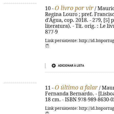
O livro por vir
10 -
/ Mauric
Regina Louro ; pref. Francisc
d'Água, cop. 2018. - 279, [5] p
literatura). - Tít. orig. : Le l
877-9
Link persistente: http://id.bnportu
ADICIONAR À LISTA
O último a falar
11 -
/ Maur
Fernanda Bernardo. - [Lisboa] 
18 cm. - ISBN 978-989-8630-0
Link persistente: http://id.bnportu