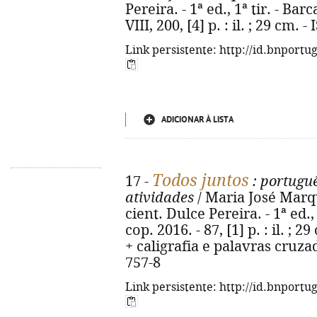
Pereira. - 1ª ed., 1ª tir. - Bar
VIII, 200, [4] p. : il. ; 29 cm.
Link persistente: http://id.bnportu
ADICIONAR À LISTA
Todos juntos
17 -
: portuguê
atividades
/ Maria José Marq
cient. Dulce Pereira. - 1ª ed.,
cop. 2016. - 87, [1] p. : il. ; 
+ caligrafia e palavras cruzad
757-8
Link persistente: http://id.bnportu