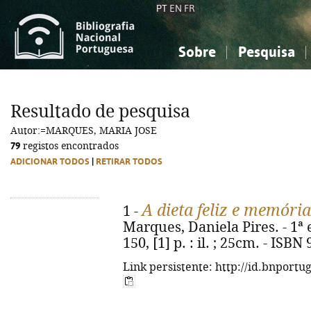
PT
EN
FR
Sobre
Pesquisa
Sobre a Bibliografia Nacional
Simples
Conhecimento, Informação...
Conhecimento, Informação...
Combinada
A
Resultado de pesquisa
Ciências sociais...
Ciências sociais...
Autor:=MARQUES, MARIA JOSE
Arte, desporto...
Arte, desporto...
79
registos encontrados
ADICIONAR TODOS
|
RETIRAR TODOS
A dieta feliz e memóri
1 -
Marques, Daniela Pires. - 1ª ed.
150, [1] p. : il. ; 25cm. - ISB
Link persistente: http://id.bnportu