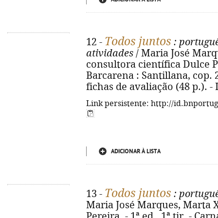
Todos juntos
12 -
: portuguê
atividades
/ Maria José Marq
consultora científica Dulce Per
Barcarena : Santillana, cop. 201
fichas de avaliação (48 p.). 
Link persistente: http://id.bnportu
ADICIONAR À LISTA
Todos juntos
13 -
: portuguê
Maria José Marques, Marta X
Pereira. - 1ª ed., 1ª tir. - Car