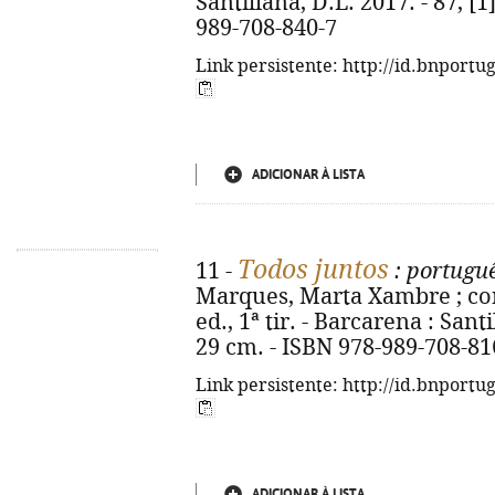
Santillana, D.L. 2017. - 87, [1] 
989-708-840-7
Link persistente: http://id.bnportu
ADICIONAR À LISTA
Todos juntos
11 -
: portuguê
Marques, Marta Xambre ; cons
ed., 1ª tir. - Barcarena : Santil
29 cm. - ISBN 978-989-708-81
Link persistente: http://id.bnportu
ADICIONAR À LISTA