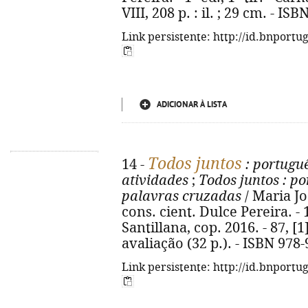
VIII, 208 p. : il. ; 29 cm. - I
Link persistente: http://id.bnportu
ADICIONAR À LISTA
Todos juntos
14 -
: portuguê
atividades
;
Todos juntos
: po
palavras cruzadas
/ Maria J
cons. cient. Dulce Pereira. - 1
Santillana, cop. 2016. - 87, [1]
avaliação (32 p.). - ISBN 978
Link persistente: http://id.bnportu