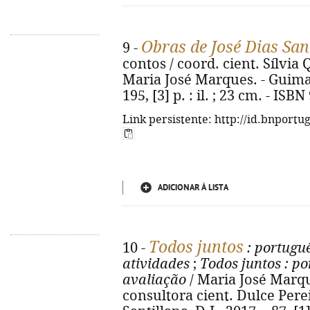
Obras de José Dias Sa
9 -
contos / coord. cient. Sílvia 
Maria José Marques. - Guima
195, [3] p. : il. ; 23 cm. - IS
Link persistente: http://id.bnportu
ADICIONAR À LISTA
Todos juntos
10 -
: portuguê
atividades
;
Todos juntos
: po
avaliação
/ Maria José Marq
consultora cient. Dulce Pereira