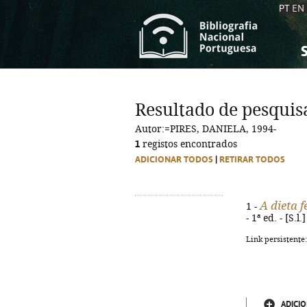
PT
EN
S
S
C
C
Resultado de pesquis
C
C
Autor:=PIRES, DANIELA, 1994-
A
A
1
registos encontrados
ADICIONAR TODOS
|
RETIRAR TODOS
A dieta 
1 -
- 1ª ed. - [S.l
Link persistente
ADICIO