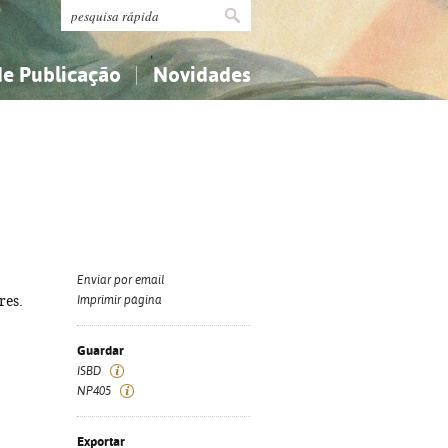
de Publicação
Novidades
s
Religião...
Religião...
Ciências aplicadas...
Ciências aplicadas...
História, geografia, biografias...
História, geografia, biografias...
Enviar por email
res.
Imprimir página
Guardar
ISBD
NP405
Exportar