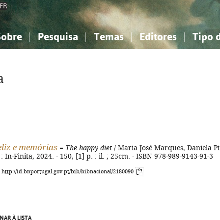
FR
Sobre
Pesquisa
Temas
Editores
Tipo 
obre a Bibliografia Nacional
imples
onhecimento, Informação...
onhecimento, Informação...
Combinada
A minha lista
Como utilizar
Filosofia, psicologia...
Filosofia, psicologia...
Perguntas frequente
a
iências sociais...
iências sociais...
Ciências exatas e naturais...
Ciências exatas e naturais...
rte, desporto...
rte, desporto...
Literatura, linguística...
Literatura, linguística...
feliz e memórias
=
The happy diet
/ Maria José Marques, Daniela Pi
.] : In-Finita, 2024. - 150, [1] p. : il. ; 25cm. - ISBN 978-989-9143-91-3
: http://id.bnportugal.gov.pt/bib/bibnacional/2180090
NAR À LISTA