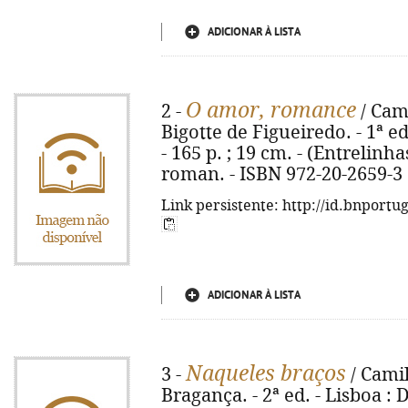
ADICIONAR À LISTA
O amor, romance
2 -
/ Cam
Bigotte de Figueiredo. - 1ª e
- 165 p. ; 19 cm. - (Entrelinhas
roman. - ISBN 972-20-2659-3
Link persistente: http://id.bnportu
ADICIONAR À LISTA
Naqueles braços
3 -
/ Camil
Bragança. - 2ª ed. - Lisboa : 