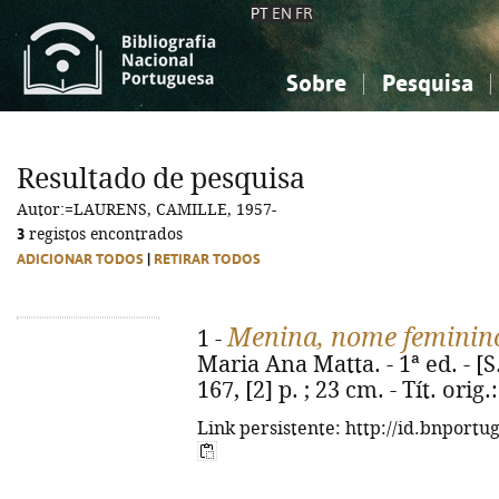
PT
EN
FR
Sobre
Pesquisa
Sobre a Bibliografia Nacional
Simples
Conhecimento, Informação...
Conhecimento, Informação...
Combinada
A
Resultado de pesquisa
Ciências sociais...
Ciências sociais...
Autor:=LAURENS, CAMILLE, 1957-
Arte, desporto...
Arte, desporto...
3
registos encontrados
ADICIONAR TODOS
|
RETIRAR TODOS
Menina, nome feminin
1 -
Maria Ana Matta. - 1ª ed. - [S.l
167, [2] p. ; 23 cm. - Tít. orig
Link persistente: http://id.bnportu